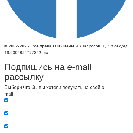
© 2002-2026. Все права защищены. 43 запросов. 1,198 секунд.
16.9004821777342 mb
Подпишись на e-mail
рассылку
Выбери что бы вы хотели получать на свой e-
mail:
Вечерняя. Каждый вечер вы получаете список
сюжетов, о важных и ключевых событиях в мире.
Еженедельная. Вы получаете полную картину о
событиях недели.
Позитив. Вы получается список сюжетов, которые
подарят вам позитивные эмоции и улучшат ваш сон.