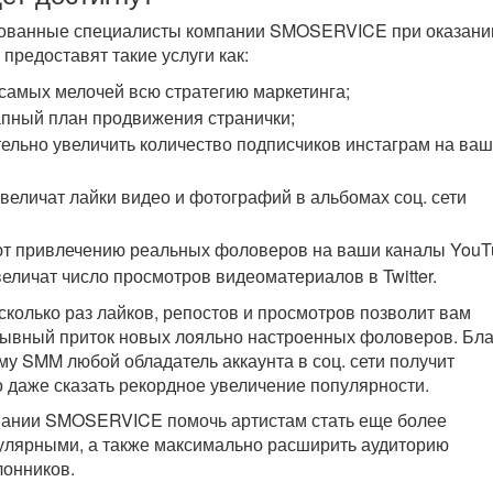
ованные специалисты компании SMOSERVICE при оказани
предоставят такие услуги как:
самых мелочей всю стратегию маркетинга;
апный план продвижения странички;
тельно увеличить количество подписчиков инстаграм на ваш
величат лайки видео и фотографий в альбомах соц. сети
т привлечению реальных фоловеров на ваши каналы YouT
величат число просмотров видеоматериалов в Twitter.
колько раз лайков, репостов и просмотров позволит вам
рывный приток новых лояльно настроенных фоловеров. Бл
му SMM любой обладатель аккаунта в соц. сети получит
 даже сказать рекордное увеличение популярности.
пании SMOSERVICE помочь артистам стать еще более
улярными, а также максимально расширить аудиторию
лонников.