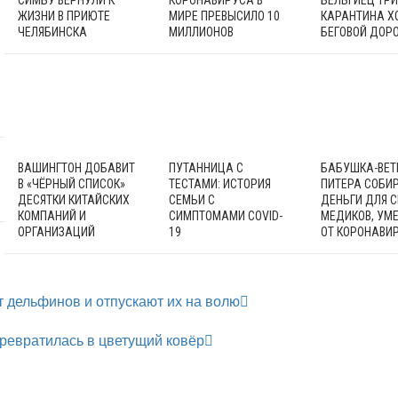
СИМБУ ВЕРНУЛИ К
КОРОНАВИРУСА В
БЕЛЬГИЕЦ ТР
ЖИЗНИ В ПРИЮТЕ
МИРЕ ПРЕВЫСИЛО 10
КАРАНТИНА Х
ЧЕЛЯБИНСКА
МИЛЛИОНОВ
БЕГОВОЙ ДОР
ВАШИНГТОН ДОБАВИТ
ПУТАННИЦА С
БАБУШКА-ВЕТ
В «ЧЁРНЫЙ СПИСОК»
ТЕСТАМИ: ИСТОРИЯ
ПИТЕРА СОБИ
ДЕСЯТКИ КИТАЙСКИХ
СЕМЬИ С
ДЕНЬГИ ДЛЯ 
КОМПАНИЙ И
СИМПТОМАМИ COVID-
МЕДИКОВ, УМ
ОРГАНИЗАЦИЙ
19
ОТ КОРОНАВИ
т дельфинов и отпускают их на волю
ревратилась в цветущий ковёр