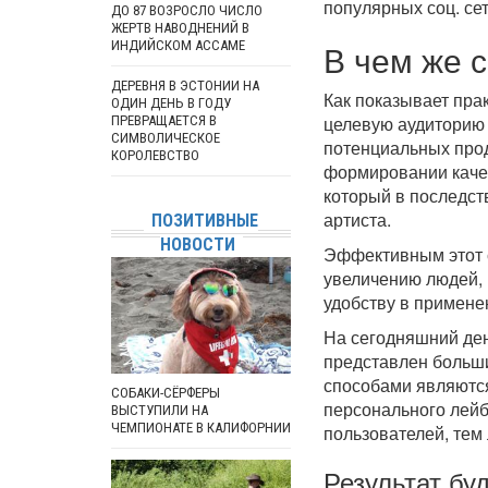
популярных соц. сетей
ДО 87 ВОЗРОСЛО ЧИСЛО
ЖЕРТВ НАВОДНЕНИЙ В
В чем же 
ИНДИЙСКОМ АССАМЕ
ДЕРЕВНЯ В ЭСТОНИИ НА
Как показывает пра
ОДИН ДЕНЬ В ГОДУ
целевую аудиторию в
ПРЕВРАЩАЕТСЯ В
СИМВОЛИЧЕСКОЕ
потенциальных про
КОРОЛЕВСТВО
формировании качес
который в последств
артиста.
ПОЗИТИВНЫЕ
НОВОСТИ
Эффективным этот с
увеличению людей, 
удобству в примене
На сегодняшний ден
представлен больш
способами являютс
СОБАКИ-СЁРФЕРЫ
персонального лейб
ВЫСТУПИЛИ НА
ЧЕМПИОНАТЕ В КАЛИФОРНИИ
пользователей, тем 
Результат бу