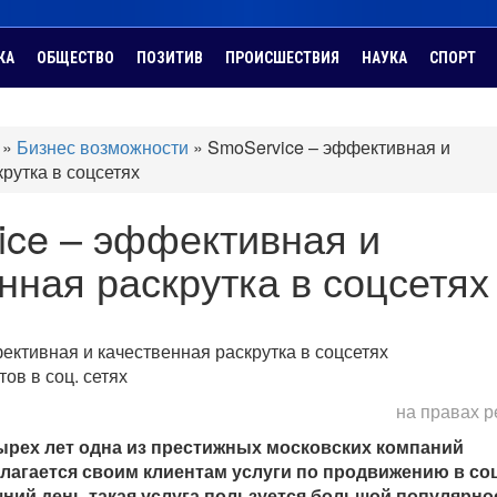
КА
ОБЩЕСТВО
ПОЗИТИВ
ПРОИСШЕСТВИЯ
НАУКА
СПОРТ
»
Бизнес возможности
»
SmoService – эффективная и
рутка в соцсетях
ice – эффективная и
нная раскрутка в соцсетях
ов в соц. сетях
на правах 
тырех лет одна из престижных московских компаний
агается своим клиентам услуги по продвижению в соц
шний день такая услуга пользуется большой популярн