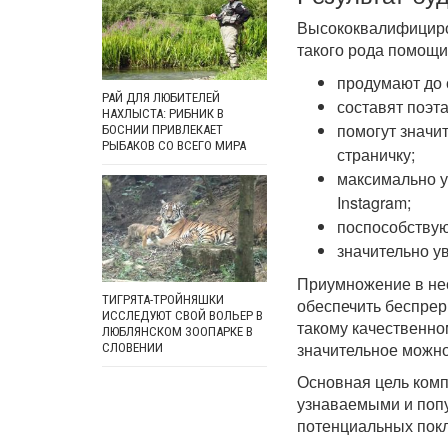
Высококвалифицир
такого рода помощи 
продумают до 
РАЙ ДЛЯ ЛЮБИТЕЛЕЙ
составят поэт
НАХЛЫСТА: РИБНИК В
помогут значи
БОСНИИ ПРИВЛЕКАЕТ
РЫБАКОВ СО ВСЕГО МИРА
страничку;
максимально у
Instagram;
поспособствую
значительно у
Приумножение в нес
ТИГРЯТА-ТРОЙНЯШКИ
обеспечить беспре
ИССЛЕДУЮТ СВОЙ ВОЛЬЕР В
такому качественно
ЛЮБЛЯНСКОМ ЗООПАРКЕ В
значительное можно
СЛОВЕНИИ
Основная цель ком
узнаваемыми и поп
потенциальных пок