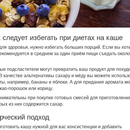
 следует избегать при диетах на каше
для здоровья, нужно избегать больших порций. Если вы хот
 рекомендуется в среднем за один приём пищи съедать около
ные подсластители могут превратить ваш продукт для похуд
В качестве альтернативы сахару и мёду вы можете использ
ты, например, бананы и яблоки. А для придания аромата м
акао-порошок или корицу.
 внимательны при покупке готовых смесей для приготовлени
рых из них содержится сахар.
рческий подход
готовить кашу нужной для вас консистенции и добавить