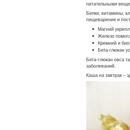
питательными веще
Белки, витамины, к
пищеварение и пост
Магний укрепл
Железо помога
Кремний и био
Бета-глюкан у
Бета-глюкан овса т
заболеваний.
Каша на завтрак – 