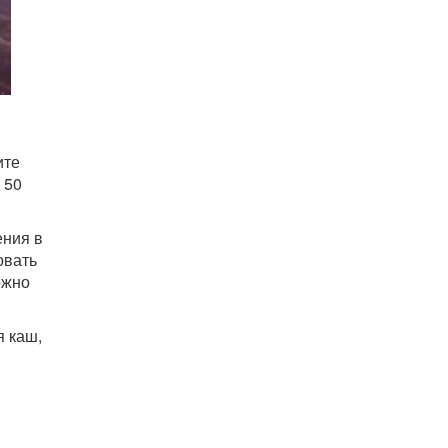
ите
 50
ения в
овать
ожно
я каш,