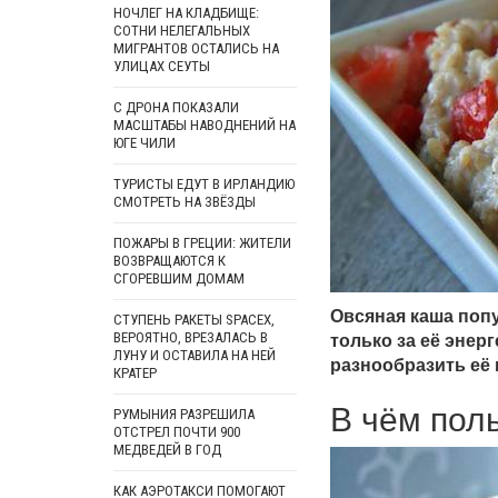
НОЧЛЕГ НА КЛАДБИЩЕ:
СОТНИ НЕЛЕГАЛЬНЫХ
МИГРАНТОВ ОСТАЛИСЬ НА
УЛИЦАХ СЕУТЫ
С ДРОНА ПОКАЗАЛИ
МАСШТАБЫ НАВОДНЕНИЙ НА
ЮГЕ ЧИЛИ
ТУРИСТЫ ЕДУТ В ИРЛАНДИЮ
СМОТРЕТЬ НА ЗВЁЗДЫ
ПОЖАРЫ В ГРЕЦИИ: ЖИТЕЛИ
ВОЗВРАЩАЮТСЯ К
СГОРЕВШИМ ДОМАМ
Овсяная каша попу
СТУПЕНЬ РАКЕТЫ SPACEX,
только за её энер
ВЕРОЯТНО, ВРЕЗАЛАСЬ В
ЛУНУ И ОСТАВИЛА НА НЕЙ
разнообразить её
КРАТЕР
В чём пол
РУМЫНИЯ РАЗРЕШИЛА
ОТСТРЕЛ ПОЧТИ 900
МЕДВЕДЕЙ В ГОД
КАК АЭРОТАКСИ ПОМОГАЮТ