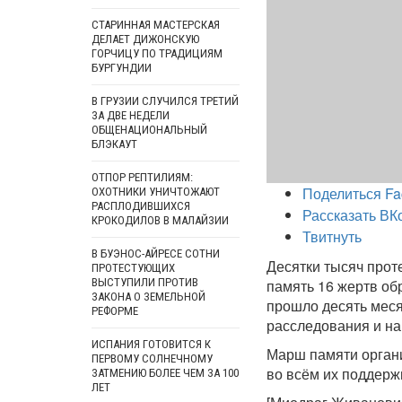
СТАРИННАЯ МАСТЕРСКАЯ
ДЕЛАЕТ ДИЖОНСКУЮ
ГОРЧИЦУ ПО ТРАДИЦИЯМ
БУРГУНДИИ
В ГРУЗИИ СЛУЧИЛСЯ ТРЕТИЙ
ЗА ДВЕ НЕДЕЛИ
ОБЩЕНАЦИОНАЛЬНЫЙ
БЛЭКАУТ
ОТПОР РЕПТИЛИЯМ:
Поделиться Fa
ОХОТНИКИ УНИЧТОЖАЮТ
РАСПЛОДИВШИХСЯ
Рассказать ВК
КРОКОДИЛОВ В МАЛАЙЗИИ
Твитнуть
В БУЭНОС-АЙРЕСЕ СОТНИ
Десятки тысяч прот
ПРОТЕСТУЮЩИХ
ВЫСТУПИЛИ ПРОТИВ
память 16 жертв об
ЗАКОНА О ЗЕМЕЛЬНОЙ
прошло десять меся
РЕФОРМЕ
расследования и на
ИСПАНИЯ ГОТОВИТСЯ К
Марш памяти орган
ПЕРВОМУ СОЛНЕЧНОМУ
во всём их поддерж
ЗАТМЕНИЮ БОЛЕЕ ЧЕМ ЗА 100
ЛЕТ