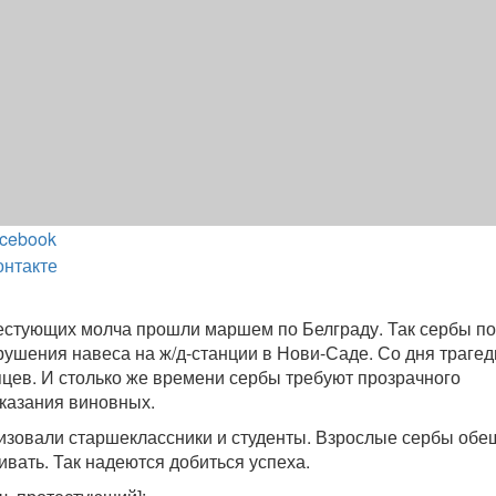
cebook
онтакте
естующих молча прошли маршем по Белграду. Так сербы п
рушения навеса на ж/д-станции в Нови-Саде. Со дня трагед
цев. И столько же времени сербы требуют прозрачного
казания виновных.
изовали старшеклассники и студенты. Взрослые сербы об
ивать. Так надеются добиться успеха.