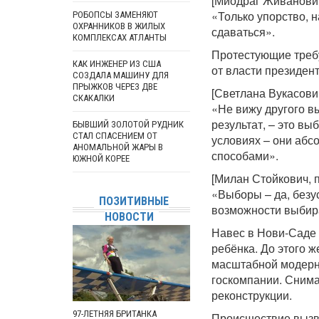
[Миодраг Живанович
«Только упорство, н
РОБОПСЫ ЗАМЕНЯЮТ
ОХРАННИКОВ В ЖИЛЫХ
сдаваться».
КОМПЛЕКСАХ АТЛАНТЫ
Протестующие требу
КАК ИНЖЕНЕР ИЗ США
от власти президен
СОЗДАЛА МАШИНУ ДЛЯ
ПРЫЖКОВ ЧЕРЕЗ ДВЕ
[Светлана Вукасови
СКАКАЛКИ
«Не вижу другого вы
результат, – это в
БЫВШИЙ ЗОЛОТОЙ РУДНИК
СТАЛ СПАСЕНИЕМ ОТ
условиях – они аб
АНОМАЛЬНОЙ ЖАРЫ В
способами».
ЮЖНОЙ КОРЕЕ
[Милан Стойкович, 
«Выборы – да, безус
ПОЗИТИВНЫЕ
возможности выбира
НОВОСТИ
Навес в Нови-Саде 
ребёнка. До этого 
масштабной модерн
госкомпании. Снимая
реконструкции.
97-ЛЕТНЯЯ БРИТАНКА
Происшествие вызва