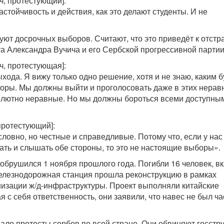
, протестующий]:
астойчивость и действия, как это делают студенты. И не
ют досрочных выборов. Считают, что это приведёт к отст
та Александра Вучича и его Сербской прогрессивной партии
ч, протестующая]:
хода. Я вижу только одно решение, хотя и не знаю, каким б
ыборы. Мы должны выйти и проголосовать даже в этих нерав
солютно неравные. Но мы должны бороться всеми доступны
протестующий]:
ловно, но честные и справедливые. Потому что, если у нас
ть и слышать обе стороны, то это не настоящие выборы».
обрушился 1 ноября прошлого года. Погибли 16 человек, в
железнодорожная станция прошла реконструкцию в рамках
изации ж/д-инфраструктуры. Проект выполняли китайские
 с себя ответственность, они заявили, что навес не был ч
ло протесты сербов по всей стране. Они обвиняют госстр