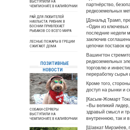
ВЫСТУПИЛИ НА
партнёрство, безопа
ЧЕМПИОНАТЕ В КАЛИФОРНИИ
редкоземельных ме
РАЙ ДЛЯ ЛЮБИТЕЛЕЙ
[Дональд Трамп, пр
НАХЛЫСТА: РИБНИК В
«Один из ключевых 
БОСНИИ ПРИВЛЕКАЕТ
РЫБАКОВ СО ВСЕГО МИРА
последние недели 
заключив соглашени
ЛЕСНЫЕ ПОЖАРЫ В ГРЕЦИИ
цепочки поставок к
СЖИГАЮТ ДОМА
Вашингтон стремитс
редкоземельных эле
ПОЗИТИВНЫЕ
торговлю и инвести
НОВОСТИ
переработку сырья 
Кроме того, сторон
доступ на рынки и с
[Касым-Жомарт Тока
«Вы великий лидер,
СОБАКИ-СЁРФЕРЫ
здравый смысл и тр
ВЫСТУПИЛИ НА
внутреннюю, так и
ЧЕМПИОНАТЕ В КАЛИФОРНИИ
[Шавкат Мирзиёев, 