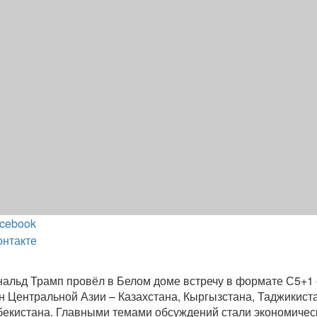
cebook
онтакте
альд Трамп провёл в Белом доме встречу в формате С5+1 
н Центральной Азии – Казахстана, Кыргызстана, Таджикист
бекистана. Главными темами обсуждений стали экономичес