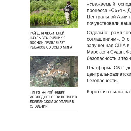
«Уважаемый господи
процесса «С5+1». Д
Центральной Азии та
почувствовали ваш
Отдельно Трамп соо
РАЙ ДЛЯ ЛЮБИТЕЛЕЙ
соглашениям». Это 
НАХЛЫСТА: РИБНИК В
БОСНИИ ПРИВЛЕКАЕТ
запущенная США в 
РЫБАКОВ СО ВСЕГО МИРА
Марокко и Судан. Ф
безопасность и техн
Платформа С5+1 дей
центральноазиатски
безопасности.
Короткая ссылка на 
ТИГРЯТА-ТРОЙНЯШКИ
ИССЛЕДУЮТ СВОЙ ВОЛЬЕР В
ЛЮБЛЯНСКОМ ЗООПАРКЕ В
СЛОВЕНИИ