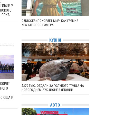
,
ОГИБЛИ У
АНСКОГО
ЬОРКА
ОДИССЕЯ» ПОКОРЯЕТ МИР: КАК ГРЕЦИЯ
ХРАНИТ ЭПОС ГОМЕРА
КУХНЯ
СКОРЯТ
$270 ТЫС. ОТДАЛИ ЗА ГОЛУБОГО ТУНЦА НА
НОГО
НОВОГОДНЕМ АУКЦИОНЕ В ЯПОНИИ
 С США И
АВТО