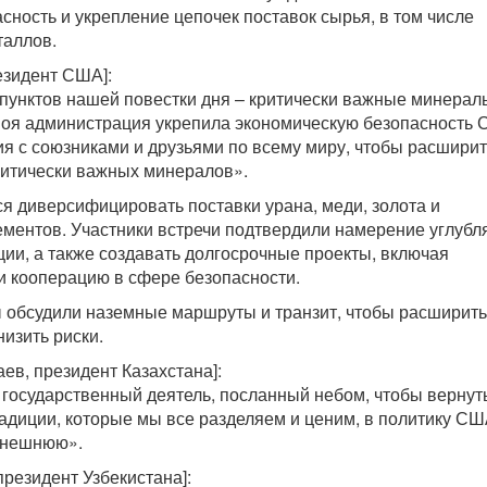
сность и укрепление цепочек поставок сырья, в том числе
таллов.
езидент США]:
пунктов нашей повестки дня – критически важные минерал
моя администрация укрепила экономическую безопасность 
я с союзниками и друзьями по всему миру, чтобы расшири
ритически важных минералов».
я диверсифицировать поставки урана, меди, золота и
ментов. Участники встречи подтвердили намерение углубл
ции, а также создавать долгосрочные проекты, включая
и кооперацию в сфере безопасности.
ы обсудили наземные маршруты и транзит, чтобы расширить
низить риски.
ев, президент Казахстана]:
 государственный деятель, посланный небом, чтобы вернут
адиции, которые мы все разделяем и ценим, в политику СШ
 внешнюю».
президент Узбекистана]: