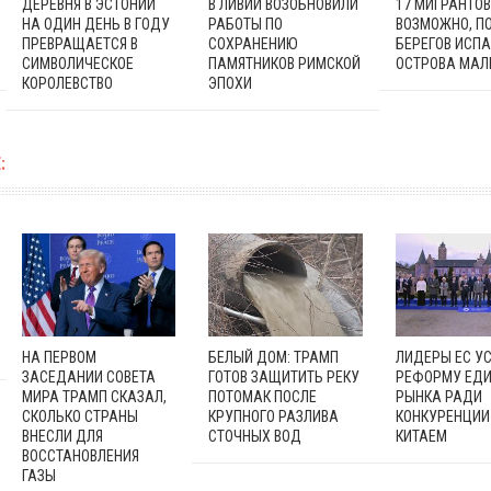
ДЕРЕВНЯ В ЭСТОНИИ
В ЛИВИИ ВОЗОБНОВИЛИ
17 МИГРАНТОВ
НА ОДИН ДЕНЬ В ГОДУ
РАБОТЫ ПО
ВОЗМОЖНО, П
ПРЕВРАЩАЕТСЯ В
СОХРАНЕНИЮ
БЕРЕГОВ ИСП
СИМВОЛИЧЕСКОЕ
ПАМЯТНИКОВ РИМСКОЙ
ОСТРОВА МАЛ
КОРОЛЕВСТВО
ЭПОХИ
:
НА ПЕРВОМ
БЕЛЫЙ ДОМ: ТРАМП
ЛИДЕРЫ ЕС У
ЗАСЕДАНИИ СОВЕТА
ГОТОВ ЗАЩИТИТЬ РЕКУ
РЕФОРМУ ЕДИ
МИРА ТРАМП СКАЗАЛ,
ПОТОМАК ПОСЛЕ
РЫНКА РАДИ
СКОЛЬКО СТРАНЫ
КРУПНОГО РАЗЛИВА
КОНКУРЕНЦИИ
ВНЕСЛИ ДЛЯ
СТОЧНЫХ ВОД
КИТАЕМ
ВОССТАНОВЛЕНИЯ
ГАЗЫ