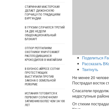
СТАРИННАЯ МАСТЕРСКАЯ
ДЕЛАЕТ ДИЖОНСКУЮ
ГОРЧИЦУ ПО ТРАДИЦИЯМ
БУРГУНДИИ
В ГРУЗИИ СЛУЧИЛСЯ ТРЕТИЙ
ЗА ДВЕ НЕДЕЛИ
ОБЩЕНАЦИОНАЛЬНЫЙ
БЛЭКАУТ
ОТПОР РЕПТИЛИЯМ:
ОХОТНИКИ УНИЧТОЖАЮТ
РАСПЛОДИВШИХСЯ
Поделиться Fa
КРОКОДИЛОВ В МАЛАЙЗИИ
Рассказать ВК
Твитнуть
В БУЭНОС-АЙРЕСЕ СОТНИ
ПРОТЕСТУЮЩИХ
ВЫСТУПИЛИ ПРОТИВ
Не менее 20 челове
ЗАКОНА О ЗЕМЕЛЬНОЙ
Пострадал восток с
РЕФОРМЕ
Спасатели продолжа
ИСПАНИЯ ГОТОВИТСЯ К
недоступные районы
ПЕРВОМУ СОЛНЕЧНОМУ
ЗАТМЕНИЮ БОЛЕЕ ЧЕМ ЗА 100
От стихии пострада
ЛЕТ