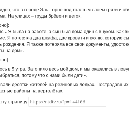
идно, что в городе Эль-Торно под толстым слоем грязи и о
а. На улицах – груды брёвен и веток.
но]:
ь. Я была на работе, а сын был дома один с внуком. Как в
ме. Я потеряла два шкафа, две кровати и кухню, которую с
ь рождения. Я также потеряла все свои документы, удосто
ты на дом».
но]:
сь в 5 утра. Затопило весь мой дом, и мы оказались в лов
ыбраться, потому что с нами были дети».
али десятки жителей на резиновых лодках. Пострадавших
асные районы на вертолётах.
эту страницу: