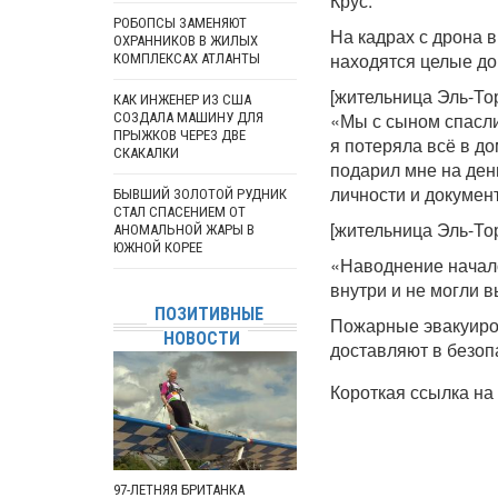
Крус.
РОБОПСЫ ЗАМЕНЯЮТ
На кадрах с дрона в
ОХРАННИКОВ В ЖИЛЫХ
находятся целые дом
КОМПЛЕКСАХ АТЛАНТЫ
[жительница Эль-Тор
КАК ИНЖЕНЕР ИЗ США
«Мы с сыном спаслис
СОЗДАЛА МАШИНУ ДЛЯ
ПРЫЖКОВ ЧЕРЕЗ ДВЕ
я потеряла всё в до
СКАКАЛКИ
подарил мне на ден
личности и докумен
БЫВШИЙ ЗОЛОТОЙ РУДНИК
СТАЛ СПАСЕНИЕМ ОТ
[жительница Эль-Тор
АНОМАЛЬНОЙ ЖАРЫ В
ЮЖНОЙ КОРЕЕ
«Наводнение начало
внутри и не могли в
ПОЗИТИВНЫЕ
Пожарные эвакуиров
НОВОСТИ
доставляют в безоп
Короткая ссылка на 
97-ЛЕТНЯЯ БРИТАНКА