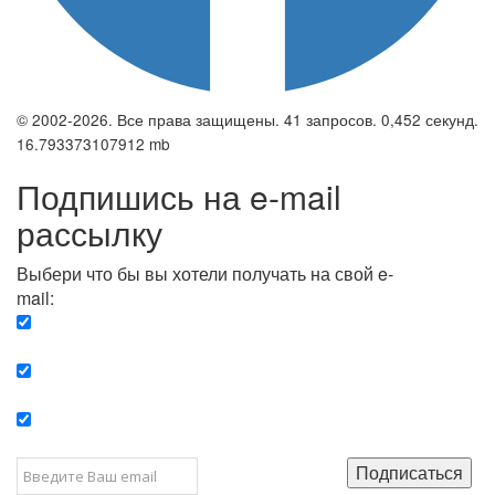
© 2002-2026. Все права защищены. 41 запросов. 0,452 секунд.
16.793373107912 mb
Подпишись на e-mail
рассылку
Выбери что бы вы хотели получать на свой e-
mail:
Вечерняя. Каждый вечер вы получаете список
сюжетов, о важных и ключевых событиях в мире.
Еженедельная. Вы получаете полную картину о
событиях недели.
Позитив. Вы получается список сюжетов, которые
подарят вам позитивные эмоции и улучшат ваш сон.
Подписаться