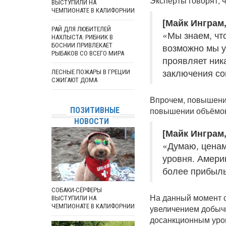
Эксперты говорят, 
ВЫСТУПИЛИ НА
ЧЕМПИОНАТЕ В КАЛИФОРНИИ
[Майк Инграм,
РАЙ ДЛЯ ЛЮБИТЕЛЕЙ
«Мы знаем, что
НАХЛЫСТА: РИБНИК В
БОСНИИ ПРИВЛЕКАЕТ
возможно мы у
РЫБАКОВ СО ВСЕГО МИРА
проявляет ник
заключения со
ЛЕСНЫЕ ПОЖАРЫ В ГРЕЦИИ
СЖИГАЮТ ДОМА
Впрочем, повышени
повышении объёмо
ПОЗИТИВНЫЕ
НОВОСТИ
[Майк Инграм,
«Думаю, ценам
уровня. Амери
более прибыл
СОБАКИ-СЁРФЕРЫ
На данный момент с
ВЫСТУПИЛИ НА
ЧЕМПИОНАТЕ В КАЛИФОРНИИ
увеличением добычи
досанкционным уро