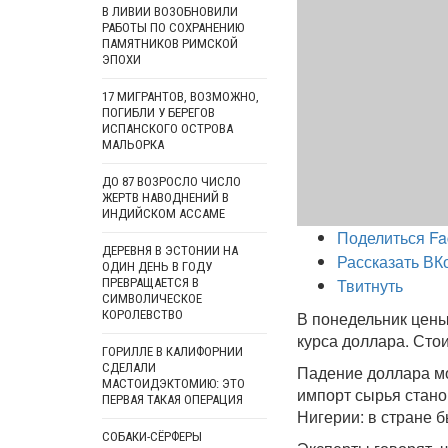
В ЛИВИИ ВОЗОБНОВИЛИ
РАБОТЫ ПО СОХРАНЕНИЮ
ПАМЯТНИКОВ РИМСКОЙ
ЭПОХИ
17 МИГРАНТОВ, ВОЗМОЖНО,
ПОГИБЛИ У БЕРЕГОВ
ИСПАНСКОГО ОСТРОВА
МАЛЬОРКА
ДО 87 ВОЗРОСЛО ЧИСЛО
ЖЕРТВ НАВОДНЕНИЙ В
ИНДИЙСКОМ АССАМЕ
Поделиться Fa
ДЕРЕВНЯ В ЭСТОНИИ НА
Рассказать ВК
ОДИН ДЕНЬ В ГОДУ
Твитнуть
ПРЕВРАЩАЕТСЯ В
СИМВОЛИЧЕСКОЕ
КОРОЛЕВСТВО
В понедельник цены
курса доллара. Сто
ГОРИЛЛЕ В КАЛИФОРНИИ
СДЕЛАЛИ
Падение доллара мо
МАСТОИДЭКТОМИЮ: ЭТО
импорт сырья стан
ПЕРВАЯ ТАКАЯ ОПЕРАЦИЯ
Нигерии: в стране 
СОБАКИ-СЁРФЕРЫ