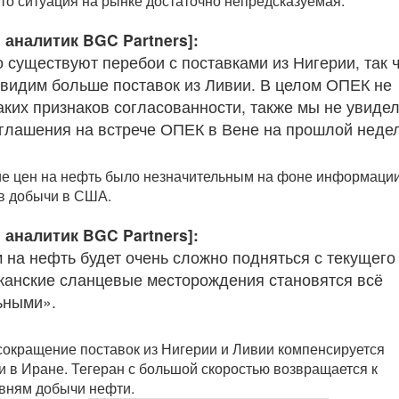
что ситуация на рынке достаточно непредсказуемая.
 аналитик BGC Partners]:
 существуют перебои с поставками из Нигерии, так 
видим больше поставок из Ливии. В целом ОПЕК не
аких признаков согласованности, также мы не увиде
глашения на встрече ОПЕК в Вене на прошлой неде
е цен на нефть было незначительным на фоне информации
в добычи в США.
 аналитик BGC Partners]:
 на нефть будет очень сложно подняться с текущего
канские сланцевые месторождения становятся всё
ьными».
окращение поставок из Нигерии и Ливии компенсируется
 в Иране. Тегеран с большой скоростью возвращается к
вням добычи нефти.