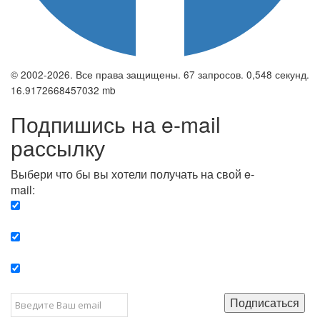
© 2002-2026. Все права защищены. 67 запросов. 0,548 секунд.
16.9172668457032 mb
Подпишись на e-mail
рассылку
Выбери что бы вы хотели получать на свой e-
mail:
Вечерняя. Каждый вечер вы получаете список
сюжетов, о важных и ключевых событиях в мире.
Еженедельная. Вы получаете полную картину о
событиях недели.
Позитив. Вы получается список сюжетов, которые
подарят вам позитивные эмоции и улучшат ваш сон.
Подписаться