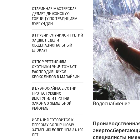
СТАРИННАЯ МАСТЕРСКАЯ
ДЕЛАЕТ ДИЖОНСКУЮ
ГОРЧИЦУ ПО ТРАДИЦИЯМ
БУРГУНДИИ
В ГРУЗИИ СЛУЧИЛСЯ ТРЕТИЙ
ЗА ДВЕ НЕДЕЛИ
ОБЩЕНАЦИОНАЛЬНЫЙ
БЛЭКАУТ
ОТПОР РЕПТИЛИЯМ:
ОХОТНИКИ УНИЧТОЖАЮТ
РАСПЛОДИВШИХСЯ
КРОКОДИЛОВ В МАЛАЙЗИИ
В БУЭНОС-АЙРЕСЕ СОТНИ
ПРОТЕСТУЮЩИХ
ВЫСТУПИЛИ ПРОТИВ
Водоснабжение
ЗАКОНА О ЗЕМЕЛЬНОЙ
РЕФОРМЕ
ИСПАНИЯ ГОТОВИТСЯ К
Производственная
ПЕРВОМУ СОЛНЕЧНОМУ
энергосберегающи
ЗАТМЕНИЮ БОЛЕЕ ЧЕМ ЗА 100
ЛЕТ
специалисты имею