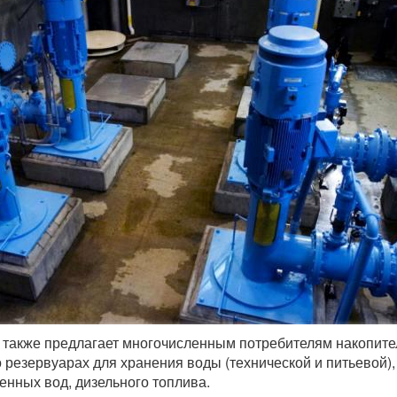
 также предлагает многочисленным потребителям накопит
о резервуарах для хранения воды (технической и питьевой),
нных вод, дизельного топлива.