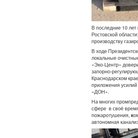
В последние 10 лет
Ростовской области
производству газир
В ходе Президентс
локальные очистные
«Эко-Центр» довери
запорно-регулирующ
Краснодарском крае
приложения усилий 
«ДОН».
На многих промпред
сфере в своё врем
пожаротушения,
к
о
автономная канали