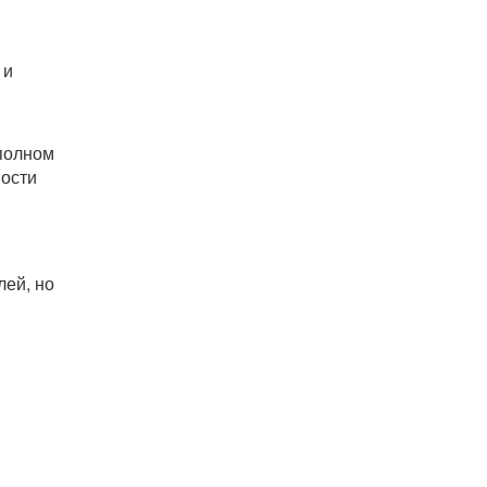
 и
 полном
ности
лей, но