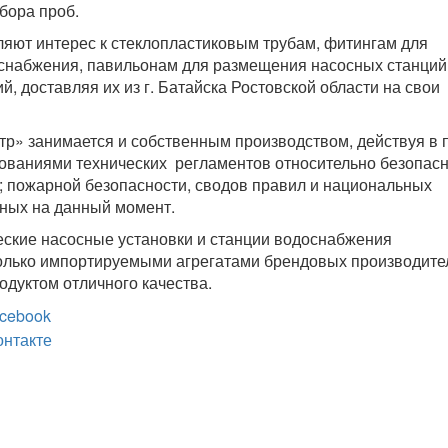
бора проб.
яют интерес к стеклопластиковым трубам, фитингам для
снабжения, павильонам для размещения насосных станций
, доставляя их из г. Батайска Ростовской области на свои
р» занимается и собственным производством, действуя в
бованиями технических регламентов относительно безопас
; пожарной безопасности, сводов правил и национальных
ьных на данный момент.
ские насосные установки и станции водоснабжения
олько импортируемыми агрегатами брендовых производите
одуктом отличного качества.
cebook
онтакте