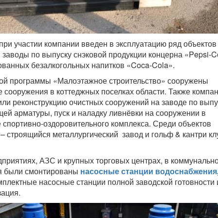
 при участии компании введен в эксплуатацию ряд объектов
: заводы по выпуску снэковой продукции концерна «Pepsi-C
ованных безалкогольных напитков «Coca-Cola».
кой программы «Малоэтажное строительство» сооружены
 сооружения в коттеджных поселках области. Также компа
ли реконструкцию очистных сооружений на заводе по выпу
ей арматуры, пуск и наладку ливнёвки на сооружении в
 спортивно-оздоровительного комплекса. Среди объектов
– строящийся металлургический завод и гольф & кантри кл
приятиях, АЗС и крупных торговых центрах, в коммунальн
я были смонтированы
насосные станции водоснабжения
мплектные насосные станции полной заводской готовности 
зация.