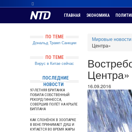
ГЛАВНАЯ
ЭКОНОМИКА
ПОЛИТИ
ПО ТЕМЕ
Мировые новости
Дональд Трамп
Санкции
Центра»
ПО ТЕМЕ
Востребо
Вирус в Китае сейчас
Центра»
ПОСЛЕДНИЕ
НОВОСТИ
16.09.2016
97-ЛЕТНЯЯ БРИТАНКА
ПОБИЛА СОБСТВЕННЫЙ
РЕКОРД ГИННЕССА,
СОВЕРШИВ ПОЛЁТ НА КРЫЛЕ
БИПЛАНА
КАК СЛОНЁНОК В ЗООПАРКЕ
В ВЕНЕ ПРИНИМАЕТ ДУШ И
КУПАЕТСЯ ВО ВРЕМЯ ЖАРЫ