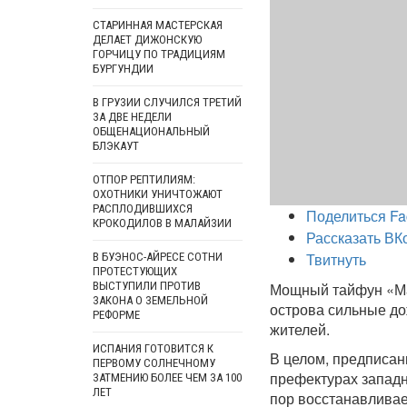
СТАРИННАЯ МАСТЕРСКАЯ
ДЕЛАЕТ ДИЖОНСКУЮ
ГОРЧИЦУ ПО ТРАДИЦИЯМ
БУРГУНДИИ
В ГРУЗИИ СЛУЧИЛСЯ ТРЕТИЙ
ЗА ДВЕ НЕДЕЛИ
ОБЩЕНАЦИОНАЛЬНЫЙ
БЛЭКАУТ
ОТПОР РЕПТИЛИЯМ:
ОХОТНИКИ УНИЧТОЖАЮТ
РАСПЛОДИВШИХСЯ
Поделиться Fa
КРОКОДИЛОВ В МАЛАЙЗИИ
Рассказать ВК
Твитнуть
В БУЭНОС-АЙРЕСЕ СОТНИ
ПРОТЕСТУЮЩИХ
ВЫСТУПИЛИ ПРОТИВ
Мощный тайфун «Ма
ЗАКОНА О ЗЕМЕЛЬНОЙ
острова сильные до
РЕФОРМЕ
жителей.
ИСПАНИЯ ГОТОВИТСЯ К
В целом, предписан
ПЕРВОМУ СОЛНЕЧНОМУ
префектурах западн
ЗАТМЕНИЮ БОЛЕЕ ЧЕМ ЗА 100
ЛЕТ
пор восстанавливае