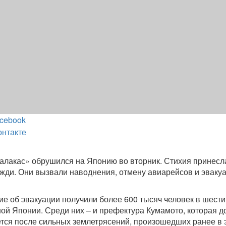
cebook
онтакте
лакас» обрушился на Японию во вторник. Стихия принесл
жди. Они вызвали наводнения, отмену авиарейсов и эваку
ие об эвакуации получили более 600 тысяч человек в шести
ой Японии. Среди них – и префектура Кумамото, которая д
тся после сильных землетрясений, произошедших ранее в 