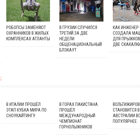
РОБОПСЫ ЗАМЕНЯЮТ
В ГРУЗИИ СЛУЧИЛСЯ
КАК ИНЖЕНЕР
ОХРАННИКОВ В ЖИЛЫХ
ТРЕТИЙ ЗА ДВЕ
СОЗДАЛА МА
КОМПЛЕКСАХ АТЛАНТЫ
НЕДЕЛИ
ДЛЯ ПРЫЖКОВ
ОБЩЕНАЦИОНАЛЬНЫЙ
ДВЕ СКАКАЛК
БЛЭКАУТ
:
В ИТАЛИИ ПРОШЁЛ
В ГОРАХ ПАКИСТАНА
ВОЛЬТИЖИРОВ
ЭТАП КУБКА МИРА ПО
ПРОШЁЛ
СТАНОВИТСЯ В
СНОУКАЙТИНГУ
МЕЖДУНАРОДНЫЙ
АВСТРАЛИИ В
ЧЕМПИОНАТ
ПОПУЛЯРНЕЕ
ГОРНОЛЫЖНИКОВ