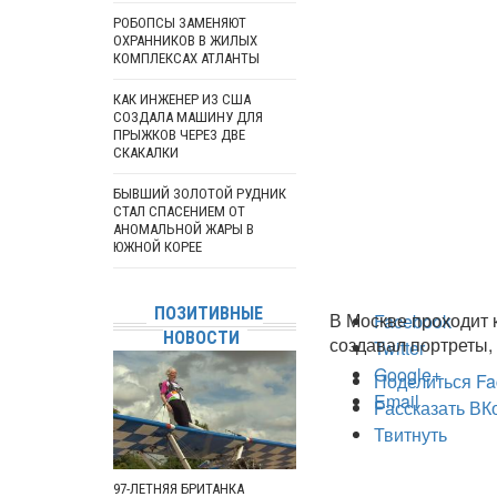
РОБОПСЫ ЗАМЕНЯЮТ
ОХРАННИКОВ В ЖИЛЫХ
КОМПЛЕКСАХ АТЛАНТЫ
КАК ИНЖЕНЕР ИЗ США
СОЗДАЛА МАШИНУ ДЛЯ
ПРЫЖКОВ ЧЕРЕЗ ДВЕ
СКАКАЛКИ
БЫВШИЙ ЗОЛОТОЙ РУДНИК
СТАЛ СПАСЕНИЕМ ОТ
АНОМАЛЬНОЙ ЖАРЫ В
ЮЖНОЙ КОРЕЕ
ПОЗИТИВНЫЕ
В Москве проходит 
Facebook
НОВОСТИ
создавал портреты,
Twitter
Google+
Поделиться Fa
Email
Рассказать ВК
Твитнуть
97-ЛЕТНЯЯ БРИТАНКА