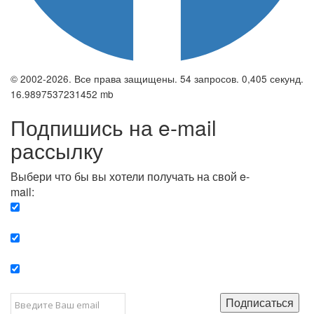
© 2002-2026. Все права защищены. 54 запросов. 0,405 секунд.
16.9897537231452 mb
Подпишись на e-mail
рассылку
Выбери что бы вы хотели получать на свой e-
mail:
Вечерняя. Каждый вечер вы получаете список
сюжетов, о важных и ключевых событиях в мире.
Еженедельная. Вы получаете полную картину о
событиях недели.
Позитив. Вы получается список сюжетов, которые
подарят вам позитивные эмоции и улучшат ваш сон.
Подписаться