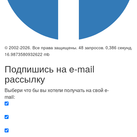
© 2002-2026. Все права защищены. 48 запросов. 0,386 секунд.
16.9873580932622 mb
Подпишись на e-mail
рассылку
Выбери что бы вы хотели получать на свой e-
mail:
Вечерняя. Каждый вечер вы получаете список
сюжетов, о важных и ключевых событиях в мире.
Еженедельная. Вы получаете полную картину о
событиях недели.
Позитив. Вы получается список сюжетов, которые