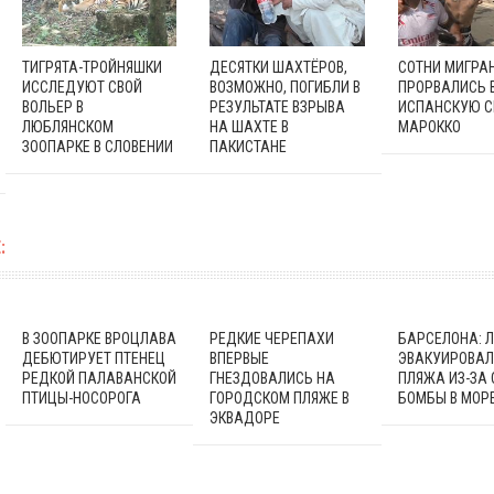
ТИГРЯТА-ТРОЙНЯШКИ
ДЕСЯТКИ ШАХТЁРОВ,
СОТНИ МИГРА
ИССЛЕДУЮТ СВОЙ
ВОЗМОЖНО, ПОГИБЛИ В
ПРОРВАЛИСЬ 
ВОЛЬЕР В
РЕЗУЛЬТАТЕ ВЗРЫВА
ИСПАНСКУЮ С
ЛЮБЛЯНСКОМ
НА ШАХТЕ В
МАРОККО
ЗООПАРКЕ В СЛОВЕНИИ
ПАКИСТАНЕ
:
В ЗООПАРКЕ ВРОЦЛАВА
РЕДКИЕ ЧЕРЕПАХИ
БАРСЕЛОНА: 
ДЕБЮТИРУЕТ ПТЕНЕЦ
ВПЕРВЫЕ
ЭВАКУИРОВАЛ
РЕДКОЙ ПАЛАВАНСКОЙ
ГНЕЗДОВАЛИСЬ НА
ПЛЯЖА ИЗ-ЗА
ПТИЦЫ-НОСОРОГА
ГОРОДСКОМ ПЛЯЖЕ В
БОМБЫ В МОР
ЭКВАДОРЕ