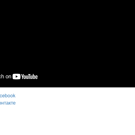
cebook
онтакте