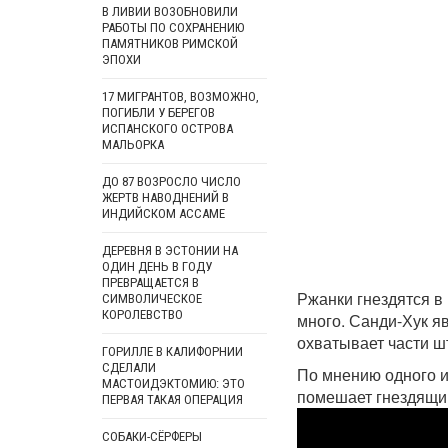
В ЛИВИИ ВОЗОБНОВИЛИ
РАБОТЫ ПО СОХРАНЕНИЮ
ПАМЯТНИКОВ РИМСКОЙ
ЭПОХИ
17 МИГРАНТОВ, ВОЗМОЖНО,
ПОГИБЛИ У БЕРЕГОВ
ИСПАНСКОГО ОСТРОВА
МАЛЬОРКА
ДО 87 ВОЗРОСЛО ЧИСЛО
ЖЕРТВ НАВОДНЕНИЙ В
ИНДИЙСКОМ АССАМЕ
ДЕРЕВНЯ В ЭСТОНИИ НА
ОДИН ДЕНЬ В ГОДУ
ПРЕВРАЩАЕТСЯ В
Ржанки гнездятся в
СИМВОЛИЧЕСКОЕ
КОРОЛЕВСТВО
много. Санди-Хук я
охватывает части ш
ГОРИЛЛЕ В КАЛИФОРНИИ
СДЕЛАЛИ
По мнению одного и
МАСТОИДЭКТОМИЮ: ЭТО
помешает гнездящи
ПЕРВАЯ ТАКАЯ ОПЕРАЦИЯ
СОБАКИ-СЁРФЕРЫ