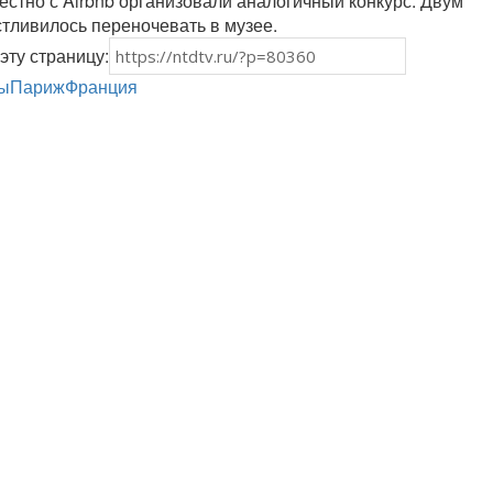
естно с Airbnb организовали аналогичный конкурс. Двум
тливилось переночевать в музее.
эту страницу:
сы
Париж
Франция