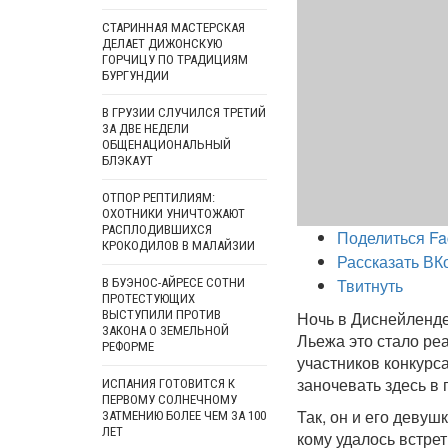
СТАРИННАЯ МАСТЕРСКАЯ
ДЕЛАЕТ ДИЖОНСКУЮ
ГОРЧИЦУ ПО ТРАДИЦИЯМ
БУРГУНДИИ
В ГРУЗИИ СЛУЧИЛСЯ ТРЕТИЙ
ЗА ДВЕ НЕДЕЛИ
ОБЩЕНАЦИОНАЛЬНЫЙ
БЛЭКАУТ
ОТПОР РЕПТИЛИЯМ:
ОХОТНИКИ УНИЧТОЖАЮТ
РАСПЛОДИВШИХСЯ
Поделиться Fa
КРОКОДИЛОВ В МАЛАЙЗИИ
Рассказать ВК
Твитнуть
В БУЭНОС-АЙРЕСЕ СОТНИ
ПРОТЕСТУЮЩИХ
ВЫСТУПИЛИ ПРОТИВ
Ночь в Диснейленде
ЗАКОНА О ЗЕМЕЛЬНОЙ
Льежа это стало ре
РЕФОРМЕ
участников конкурса
заночевать здесь в 
ИСПАНИЯ ГОТОВИТСЯ К
ПЕРВОМУ СОЛНЕЧНОМУ
Так, он и его деву
ЗАТМЕНИЮ БОЛЕЕ ЧЕМ ЗА 100
ЛЕТ
кому удалось встрет