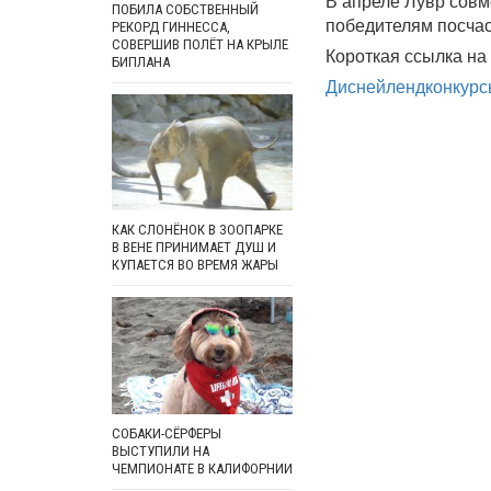
В апреле Лувр совм
ПОБИЛА СОБСТВЕННЫЙ
победителям посчас
РЕКОРД ГИННЕССА,
СОВЕРШИВ ПОЛЁТ НА КРЫЛЕ
Короткая ссылка на 
БИПЛАНА
Диснейленд
конкур
КАК СЛОНЁНОК В ЗООПАРКЕ
В ВЕНЕ ПРИНИМАЕТ ДУШ И
КУПАЕТСЯ ВО ВРЕМЯ ЖАРЫ
СОБАКИ-СЁРФЕРЫ
ВЫСТУПИЛИ НА
ЧЕМПИОНАТЕ В КАЛИФОРНИИ