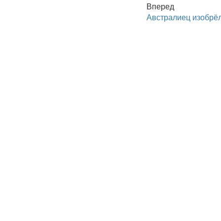
Вперед
Австралиец изобрё