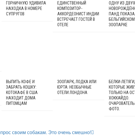
ГОРНИЧНУЮ УДИВИЛА
ЕДИНСТВЕННЫЙ
ОДНУ ИЗ ДВУ
НАХОДКА В НОМЕРЕ
КОМПОЗИТОР-
НОВОРОЖДЁН
СУПРУГОВ
АККОРДЕОНИСТ ИНДИИ
ПАНД ПОКАЗА
ВСТРЕЧАЕТ ГОСТЕЙ В
БЕЛЬГИЙСКОМ
ОТЕЛЕ
ЗООПАРКЕ
ВЫПИТЬ КОФЕ И
ЗООПАРК, ЛОДКА ИЛИ
БЕЛКИ-ЛЕТЯГИ
ЗАБРАТЬ КОШКУ:
ЮРТА: НЕОБЫЧНЫЕ
КОТОРЫЕ ЖИВ
КОТОКАФЕ В США
ОТЕЛИ ЛОНДОНА
ТОЛЬКО НА ОС
НАХОДИТ ДОМА
ХОККАЙДО.
ПИТОМЦАМ
ОЧАРОВАТЕЛ
ФОТО.
прос своим собакам. Это очень смешно!