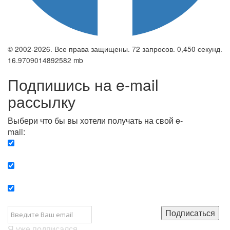
© 2002-2026. Все права защищены. 72 запросов. 0,450 секунд.
16.9709014892582 mb
Подпишись на e-mail
рассылку
Выбери что бы вы хотели получать на свой e-
mail:
Вечерняя. Каждый вечер вы получаете список
сюжетов, о важных и ключевых событиях в мире.
Еженедельная. Вы получаете полную картину о
событиях недели.
Позитив. Вы получается список сюжетов, которые
подарят вам позитивные эмоции и улучшат ваш сон.
Подписаться
Я уже подписался...