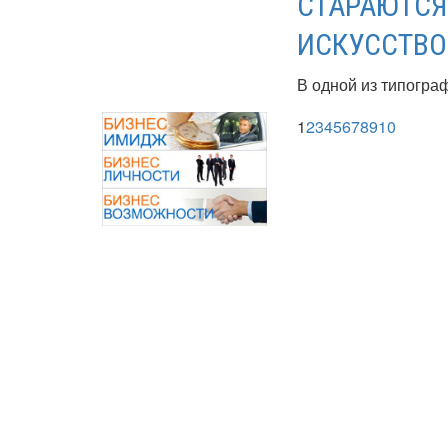
СТАРАЮТСЯ
ИСКУССТВО
В одной из типограф
1
2
3
4
5
6
7
8
9
10