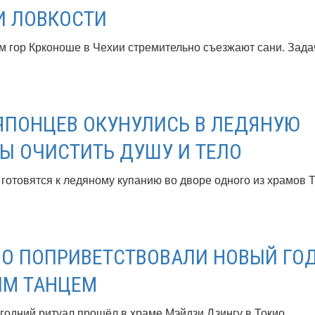
И ЛОВКОСТИ
 гор Крконоше в Чехии стремительно съезжают сани. Зада
 ЯПОНЦЕВ ОКУНУЛИСЬ В ЛЕДЯНУЮ
БЫ ОЧИСТИТЬ ДУШУ И ТЕЛО
 готовятся к ледяному купанию во дворе одного из храмов Т
О ПОПРИВЕТСТВОВАЛИ НОВЫЙ ГО
ЫМ ТАНЦЕМ
одний ритуал прошёл в храме Мэйдзи Дзингу в Токио.