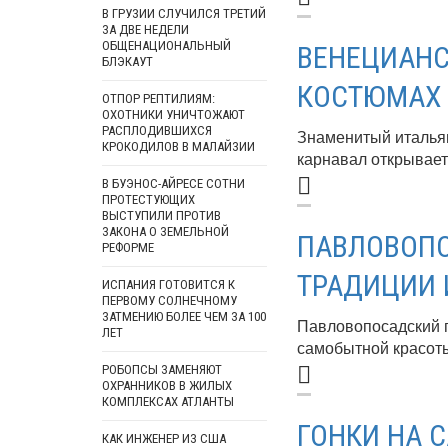
В ГРУЗИИ СЛУЧИЛСЯ ТРЕТИЙ
ЗА ДВЕ НЕДЕЛИ
ОБЩЕНАЦИОНАЛЬНЫЙ
ВЕНЕЦИАНС
БЛЭКАУТ
КОСТЮМАХ 
ОТПОР РЕПТИЛИЯМ:
ОХОТНИКИ УНИЧТОЖАЮТ
РАСПЛОДИВШИХСЯ
Знаменитый итальян
КРОКОДИЛОВ В МАЛАЙЗИИ
карнавал открывает
В БУЭНОС-АЙРЕСЕ СОТНИ
ПРОТЕСТУЮЩИХ
ВЫСТУПИЛИ ПРОТИВ
ЗАКОНА О ЗЕМЕЛЬНОЙ
ПАВЛОВОПО
РЕФОРМЕ
ТРАДИЦИИ 
ИСПАНИЯ ГОТОВИТСЯ К
ПЕРВОМУ СОЛНЕЧНОМУ
ЗАТМЕНИЮ БОЛЕЕ ЧЕМ ЗА 100
Павловопосадский п
ЛЕТ
самобытной красоты.
РОБОПСЫ ЗАМЕНЯЮТ
ОХРАННИКОВ В ЖИЛЫХ
КОМПЛЕКСАХ АТЛАНТЫ
ГОНКИ НА 
КАК ИНЖЕНЕР ИЗ США