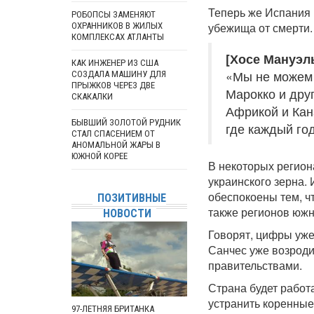
Теперь же Испания 
РОБОПСЫ ЗАМЕНЯЮТ
убежища от смерти.
ОХРАННИКОВ В ЖИЛЫХ
КОМПЛЕКСАХ АТЛАНТЫ
[Хосе Мануэл
КАК ИНЖЕНЕР ИЗ США
«Мы не можем 
СОЗДАЛА МАШИНУ ДЛЯ
ПРЫЖКОВ ЧЕРЕЗ ДВЕ
Марокко и друг
СКАКАЛКИ
Африкой и Кан
БЫВШИЙ ЗОЛОТОЙ РУДНИК
где каждый го
СТАЛ СПАСЕНИЕМ ОТ
АНОМАЛЬНОЙ ЖАРЫ В
ЮЖНОЙ КОРЕЕ
В некоторых регион
украинского зерна.
обеспокоены тем, ч
ПОЗИТИВНЫЕ
также регионов юж
НОВОСТИ
Говорят, цифры уж
Санчес уже возрод
правительствами.
Страна будет работ
устранить коренные
97-ЛЕТНЯЯ БРИТАНКА