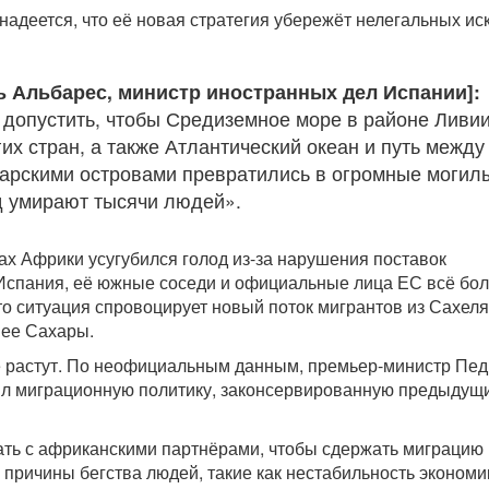
надеется, что её новая стратегия убережёт нелегальных ис
ь Альбарес, министр иностранных дел Испании]:
допустить, чтобы Средиземное море в районе Ливии
их стран, а также Атлантический океан и путь между
арскими островами превратились в огромные могил
д умирают тысячи людей».
ах Африки усугубился голод из-за нарушения поставок
 Испания, её южные соседи и официальные лица ЕС всё бо
то ситуация спровоцирует новый поток мигрантов из Сахеля
нее Сахары.
е растут. По неофициальным данным, премьер-министр Пе
ил миграционную политику, законсервированную предыдущ
ать с африканскими партнёрами, чтобы сдержать миграцию 
 причины бегства людей, такие как нестабильность экономи