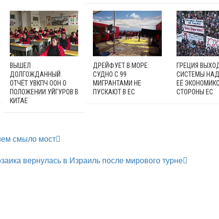
ВЫШЕЛ
ДРЕЙФУЕТ В МОРЕ:
ГРЕЦИЯ ВЫХО
ДОЛГОЖДАННЫЙ
СУДНО С 99
СИСТЕМЫ НАД
ОТЧЁТ УВКПЧ ООН О
МИГРАНТАМИ НЕ
ЕЁ ЭКОНОМИКО
ПОЛОЖЕНИИ УЙГУРОВ В
ПУСКАЮТ В ЕС
СТОРОНЫ ЕС
КИТАЕ
ием смыло мост
заика вернулась в Израиль после мирового турне