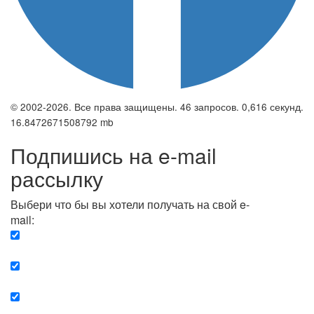
© 2002-2026. Все права защищены. 46 запросов. 0,616 секунд.
16.8472671508792 mb
Подпишись на e-mail
рассылку
Выбери что бы вы хотели получать на свой e-
mail:
Вечерняя. Каждый вечер вы получаете список
сюжетов, о важных и ключевых событиях в мире.
Еженедельная. Вы получаете полную картину о
событиях недели.
Позитив. Вы получается список сюжетов, которые
подарят вам позитивные эмоции и улучшат ваш сон.