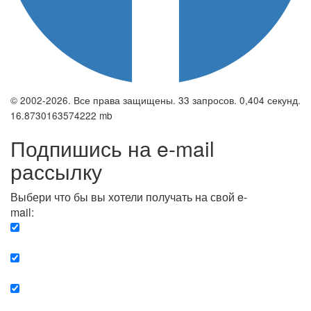
© 2002-2026. Все права защищены. 33 запросов. 0,404 секунд.
16.8730163574222 mb
Подпишись на e-mail
рассылку
Выбери что бы вы хотели получать на свой e-
mail:
Вечерняя. Каждый вечер вы получаете список
сюжетов, о важных и ключевых событиях в мире.
Еженедельная. Вы получаете полную картину о
событиях недели.
Позитив. Вы получается список сюжетов, которые
подарят вам позитивные эмоции и улучшат ваш сон.