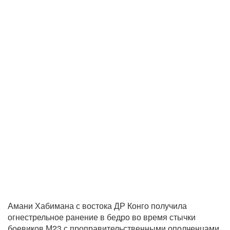
Амани Хабимана с востока ДР Конго получила
огнестрельное ранение в бедро во время стычки
боевиков М23 с проправительственными ополченцами.