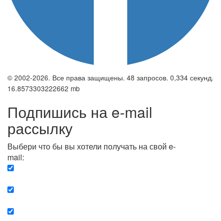
© 2002-2026. Все права защищены. 48 запросов. 0,334 секунд.
16.8573303222662 mb
Подпишись на e-mail
рассылку
Выбери что бы вы хотели получать на свой e-
mail:
Вечерняя. Каждый вечер вы получаете список
сюжетов, о важных и ключевых событиях в мире.
Еженедельная. Вы получаете полную картину о
событиях недели.
Позитив. Вы получается список сюжетов, которые