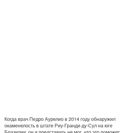
Когда врач Педро Аурелио в 2014 году обнаружил
окаменелость в штате Риу-Гранди-ду-Сул на юге
Бразилии, он и представить не мог, что это поможет