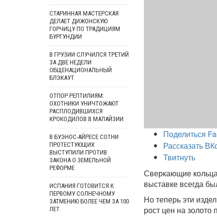
СТАРИННАЯ МАСТЕРСКАЯ
ДЕЛАЕТ ДИЖОНСКУЮ
ГОРЧИЦУ ПО ТРАДИЦИЯМ
БУРГУНДИИ
В ГРУЗИИ СЛУЧИЛСЯ ТРЕТИЙ
ЗА ДВЕ НЕДЕЛИ
ОБЩЕНАЦИОНАЛЬНЫЙ
БЛЭКАУТ
ОТПОР РЕПТИЛИЯМ:
ОХОТНИКИ УНИЧТОЖАЮТ
РАСПЛОДИВШИХСЯ
КРОКОДИЛОВ В МАЛАЙЗИИ
Поделиться Fa
В БУЭНОС-АЙРЕСЕ СОТНИ
Рассказать ВК
ПРОТЕСТУЮЩИХ
ВЫСТУПИЛИ ПРОТИВ
Твитнуть
ЗАКОНА О ЗЕМЕЛЬНОЙ
РЕФОРМЕ
Сверкающие кольца
выставке всегда бы
ИСПАНИЯ ГОТОВИТСЯ К
ПЕРВОМУ СОЛНЕЧНОМУ
Но теперь эти изде
ЗАТМЕНИЮ БОЛЕЕ ЧЕМ ЗА 100
рост цен на золото
ЛЕТ