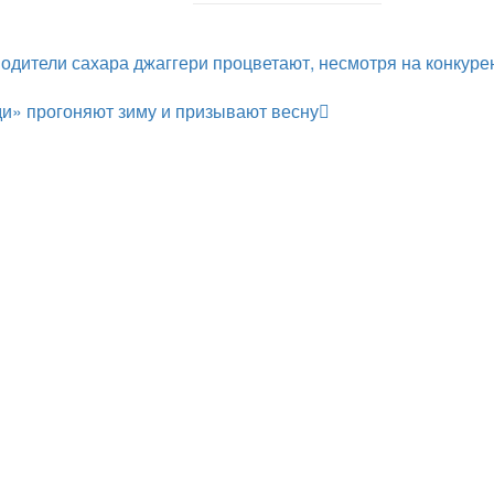
одители сахара джаггери процветают, несмотря на конкур
ди» прогоняют зиму и призывают весну