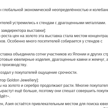
н глобальной экономической неопределённостью и колеба
ителей устремились к стендам с драгоценными металлами.
 замдиректора выставки]:
о роста цен на золото эта выставка стала местом концентра
ов. Особенно много посетителей собирается у стендов с
тавка объединила сотни участников из Японии и других ст
товые ювелирные изделия, драгоценные камни и жемчуг, а
и производству.
 создал у покупателей ощущение срочности.
тор Goldon Jewellery]:
ы на золото и серебро продолжают расти. Многие покупател
вырастут ещё больше, поэтому они спешат совершить покупк
йдёт».
ен, Азия остаётся привлекательным местом для поиска юв