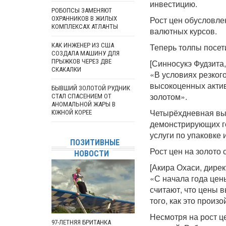
инвестицию.
РОБОПСЫ ЗАМЕНЯЮТ
Рост цен обусловле
ОХРАННИКОВ В ЖИЛЫХ
КОМПЛЕКСАХ АТЛАНТЫ
валютных курсов.
КАК ИНЖЕНЕР ИЗ США
Теперь толпы посет
СОЗДАЛА МАШИНУ ДЛЯ
ПРЫЖКОВ ЧЕРЕЗ ДВЕ
[Синносукэ Фудзита,
СКАКАЛКИ
«В условиях резког
высокоценных актив
БЫВШИЙ ЗОЛОТОЙ РУДНИК
золотом».
СТАЛ СПАСЕНИЕМ ОТ
АНОМАЛЬНОЙ ЖАРЫ В
Четырёхдневная выс
ЮЖНОЙ КОРЕЕ
демонстрирующих го
услуги по упаковке 
ПОЗИТИВНЫЕ
Рост цен на золото
НОВОСТИ
[Акира Охаси, дирек
«С начала года цен
считают, что цены 
того, как это произо
Несмотря на рост ц
97-ЛЕТНЯЯ БРИТАНКА