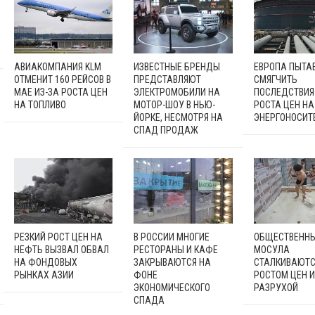
АВИАКОМПАНИЯ KLM
ИЗВЕСТНЫЕ БРЕНДЫ
ЕВРОПА ПЫТА
ОТМЕНИТ 160 РЕЙСОВ В
ПРЕДСТАВЛЯЮТ
СМЯГЧИТЬ
МАЕ ИЗ-ЗА РОСТА ЦЕН
ЭЛЕКТРОМОБИЛИ НА
ПОСЛЕДСТВИЯ
НА ТОПЛИВО
МОТОР-ШОУ В НЬЮ-
РОСТА ЦЕН НА
ЙОРКЕ, НЕСМОТРЯ НА
ЭНЕРГОНОСИТ
СПАД ПРОДАЖ
РЕЗКИЙ РОСТ ЦЕН НА
В РОССИИ МНОГИЕ
ОБЩЕСТВЕННЫ
НЕФТЬ ВЫЗВАЛ ОБВАЛ
РЕСТОРАНЫ И КАФЕ
МОСУЛА
НА ФОНДОВЫХ
ЗАКРЫВАЮТСЯ НА
СТАЛКИВАЮТС
РЫНКАХ АЗИИ
ФОНЕ
РОСТОМ ЦЕН И
ЭКОНОМИЧЕСКОГО
РАЗРУХОЙ
СПАДА