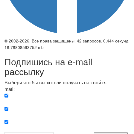
© 2002-2026. Все права защищены. 42 запросов. 0,444 секунд.
16.78808593752 mb
Подпишись на e-mail
рассылку
Выбери что бы вы хотели получать на свой e-
mail:
Вечерняя. Каждый вечер вы получаете список
сюжетов, о важных и ключевых событиях в мире.
Еженедельная. Вы получаете полную картину о
событиях недели.
Позитив. Вы получается список сюжетов, которые
подарят вам позитивные эмоции и улучшат ваш сон.