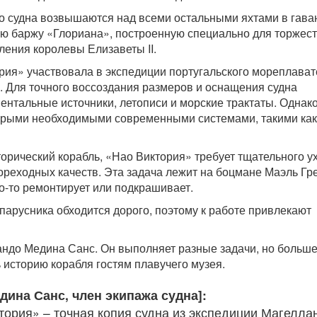
го судна возвышаются над всеми остальными яхтами в гава
ю баржу «Глориана», построенную специально для торжест
ления королевы Елизаветы II.
рия» участвовала в экспедиции португальского мореплават
 Для точного воссоздания размеров и оснащения судна
ентальные источники, летописи и морские трактаты. Однак
орыми необходимыми современными системами, такими как
торический корабль, «Нао Виктория» требует тщательного у
реходных качеств. Эта задача лежит на боцмане Маэль Гре
о-то ремонтирует или подкрашивает.
парусника обходится дорого, поэтому к работе привлекают
андо Медина Санс. Он выполняет разные задачи, но больше
 историю корабля гостям плавучего музея.
дина Санс, член экипажа судна]:
тория» – точная копия судна из экспедиции Магелла