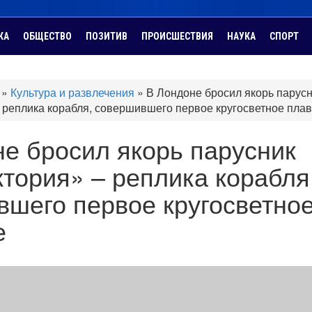
КА
ОБЩЕСТВО
ПОЗИТИВ
ПРОИСШЕСТВИЯ
НАУКА
СПОРТ
»
Культура и развлечения
»
В Лондоне бросил якорь парус
 реплика корабля, совершившего первое кругосветное пла
е бросил якорь парусник
тория» – реплика корабля
шего первое кругосветно
е