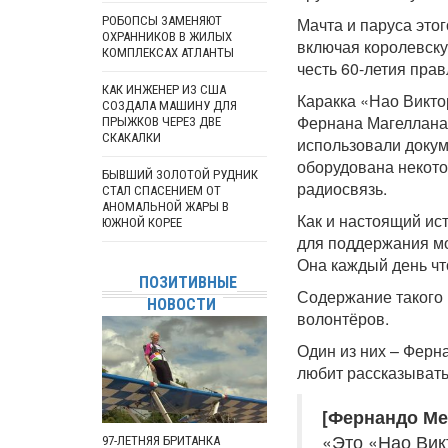
РОБОПСЫ ЗАМЕНЯЮТ
Мачта и паруса это
ОХРАННИКОВ В ЖИЛЫХ
включая королевску
КОМПЛЕКСАХ АТЛАНТЫ
честь 60-летия прав
КАК ИНЖЕНЕР ИЗ США
Каракка «Нао Викто
СОЗДАЛА МАШИНУ ДЛЯ
Фернана Магеллана.
ПРЫЖКОВ ЧЕРЕЗ ДВЕ
СКАКАЛКИ
использовали докум
оборудована некот
БЫВШИЙ ЗОЛОТОЙ РУДНИК
радиосвязь.
СТАЛ СПАСЕНИЕМ ОТ
АНОМАЛЬНОЙ ЖАРЫ В
Как и настоящий ис
ЮЖНОЙ КОРЕЕ
для поддержания мо
Она каждый день чт
ПОЗИТИВНЫЕ
Содержание такого 
НОВОСТИ
волонтёров.
Один из них – Ферн
любит рассказывать
[Фернандо Ме
«Это «Нао Вик
97-ЛЕТНЯЯ БРИТАНКА