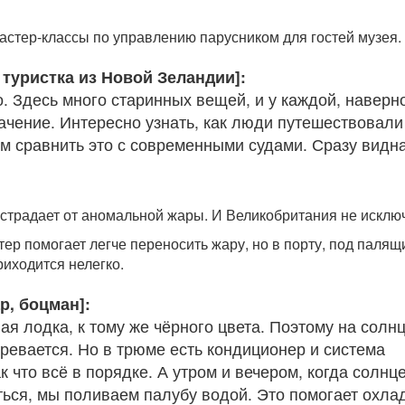
астер-классы по управлению парусником для гостей музея.
 туристка из Новой Зеландии]:
. Здесь много старинных вещей, и у каждой, наверн
начение. Интересно узнать, как люди путешествовали
ом сравнить это с современными судами. Сразу видн
страдает от аномальной жары. И Великобритания не исклю
тер помогает легче переносить жару, но в порту, под паля
риходится нелегко.
р, боцман]:
я лодка, к тому же чёрного цвета. Поэтому на солн
гревается. Но в трюме есть кондиционер и система
к что всё в порядке. А утром и вечером, когда солнц
ться, мы поливаем палубу водой. Это помогает охла