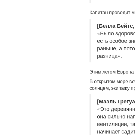
Капитан проводит м
[Белла Бейтс,
«Было здорово
есть особое з
раньше, а пот
разница».
Этим летом Европа 
В открытом море ве
солнцем, экипажу п
[Маэль Грегуа
«Это деревянна
она сильно на
вентиляции, та
начинает сади