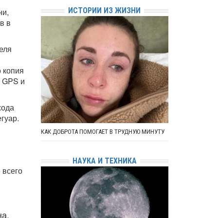
ИСТОРИИ ИЗ ЖИЗНИ
ни,
в в
еля
о копия
 GPS и
хода
гуар.
КАК ДОБРОТА ПОМОГАЕТ В ТРУДНУЮ МИНУТУ
НАУКА И ТЕХНИКА
 всего
на,