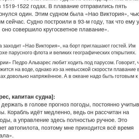
 1519-1522 годах. В плавание отправились пять
ернулся один. Этим судном была «Нао Виктория», чь
 сейчас. Судно построили в 93-м году, так что ему 
и оно совершило кругосветное плавание».
а заходит «Нао Виктория», на борт приглашают гостей. Им
охе парусного флота и великих географических открытиях.
рии» Педро Альварес любит ходить под парусом. Говорит, 
жится на воде, однако из-за невысокой скорости плавание 
х довольно напряжённое. А в океане надо быть готовым 
ес, капитан судна]:
 держать в голове прогноз погоды, постоянно учиты
ны. Корабль идёт медленно, ведь он рассчитан на
оды, а управление здесь полностью ручное. Это
нет автопилота, поэтому мне приходится всё время
ала».