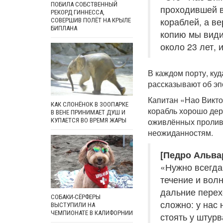
ПОБИЛА СОБСТВЕННЫЙ
проходившей в
РЕКОРД ГИННЕССА,
кораблей, а в
СОВЕРШИВ ПОЛЁТ НА КРЫЛЕ
БИПЛАНА
копию мы видим
около 23 лет, 
В каждом порту, куд
рассказывают об эп
Капитан «Нао Викто
КАК СЛОНЁНОК В ЗООПАРКЕ
корабль хорошо дер
В ВЕНЕ ПРИНИМАЕТ ДУШ И
оживлённых пролива
КУПАЕТСЯ ВО ВРЕМЯ ЖАРЫ
неожиданностям.
[Педро Альвар
«Нужно всегда
течение и вол
дальние перех
СОБАКИ-СЁРФЕРЫ
сложно: у нас 
ВЫСТУПИЛИ НА
ЧЕМПИОНАТЕ В КАЛИФОРНИИ
стоять у штурв