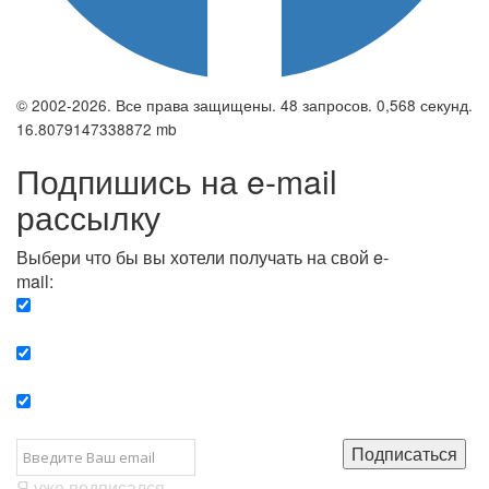
© 2002-2026. Все права защищены. 48 запросов. 0,568 секунд.
16.8079147338872 mb
Подпишись на e-mail
рассылку
Выбери что бы вы хотели получать на свой e-
mail:
Вечерняя. Каждый вечер вы получаете список
сюжетов, о важных и ключевых событиях в мире.
Еженедельная. Вы получаете полную картину о
событиях недели.
Позитив. Вы получается список сюжетов, которые
подарят вам позитивные эмоции и улучшат ваш сон.
Подписаться
Я уже подписался...