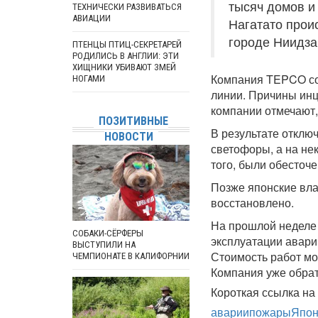
тысяч домов и
ТЕХНИЧЕСКИ РАЗВИВАТЬСЯ
АВИАЦИИ
Нагатато прои
городе Ниидза
ПТЕНЦЫ ПТИЦ-СЕКРЕТАРЕЙ
РОДИЛИСЬ В АНГЛИИ: ЭТИ
ХИЩНИКИ УБИВАЮТ ЗМЕЙ
Компания TEPCO со
НОГАМИ
линии. Причины инц
компании отмечают,
ПОЗИТИВНЫЕ
В результате отклю
НОВОСТИ
светофоры, а на не
того, были обесточе
Позже японские вла
восстановлено.
На прошлой неделе
СОБАКИ-СЁРФЕРЫ
эксплуатации авари
ВЫСТУПИЛИ НА
Стоимость работ мо
ЧЕМПИОНАТЕ В КАЛИФОРНИИ
Компания уже обрат
Короткая ссылка на 
аварии
пожары
Япон