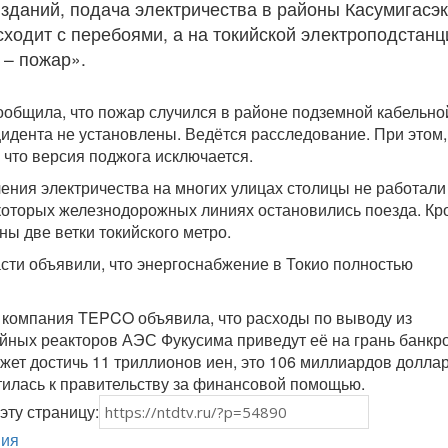
 зданий, подача электричества в районы Касумигасэк
сходит с перебоями, а на токийской электроподстанц
 – пожар».
общила, что пожар случился в районе подземной кабельно
идента не установлены. Ведётся расследование. При этом,
 что версия поджога исключается.
чения электричества на многих улицах столицы не работали
которых железнодорожных линиях остановились поезда. Кр
ны две ветки токийского метро.
сти объявили, что энергоснабжение в Токио полностью
 компания TEPCO объявила, что расходы по выводу из
йных реакторов АЭС Фукусима приведут её на грань банкро
жет достичь 11 триллионов иен, это 106 миллиардов доллар
илась к правительству за финансовой помощью.
эту страницу:
ия