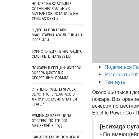
НОЧЛЕГ НА КЛАДБИЩЕ:
СОТНИ НЕЛЕГАЛЬНЫХ
МИГРАНТОВ ОСТАЛИСЬ НА
УЛИЦАХ СЕУТЫ
С ДРОНА ПОКАЗАЛИ
МАСШТАБЫ НАВОДНЕНИЙ НА
ЮГЕ ЧИЛИ
ТУРИСТЫ ЕДУТ В ИРЛАНДИЮ
СМОТРЕТЬ НА ЗВЁЗДЫ
Поделиться Fa
ПОЖАРЫ В ГРЕЦИИ: ЖИТЕЛИ
ВОЗВРАЩАЮТСЯ К
Рассказать ВК
СГОРЕВШИМ ДОМАМ
Твитнуть
СТУПЕНЬ РАКЕТЫ SPACEX,
Около 350 тысяч дом
ВЕРОЯТНО, ВРЕЗАЛАСЬ В
пожара. Возгорание
ЛУНУ И ОСТАВИЛА НА НЕЙ
КРАТЕР
вечером по местном
Electric Power Co (
РУМЫНИЯ РАЗРЕШИЛА
ОТСТРЕЛ ПОЧТИ 900
[Ёсихидэ Суга
МЕДВЕДЕЙ В ГОД
«По имеющейся
КАК АЭРОТАКСИ ПОМОГАЮТ