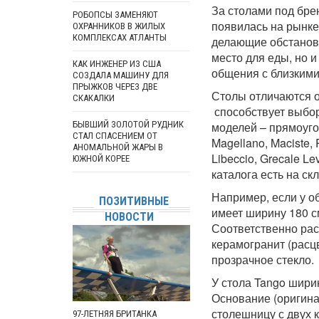
За столами под брен
РОБОПСЫ ЗАМЕНЯЮТ
появилась на рынке,
ОХРАННИКОВ В ЖИЛЫХ
КОМПЛЕКСАХ АТЛАНТЫ
делающие обстановк
место для еды, но и
КАК ИНЖЕНЕР ИЗ США
общения с близкими
СОЗДАЛА МАШИНУ ДЛЯ
ПРЫЖКОВ ЧЕРЕЗ ДВЕ
Столы отличаются о
СКАКАЛКИ
способствует выбор
моделей – прямоуго
БЫВШИЙ ЗОЛОТОЙ РУДНИК
СТАЛ СПАСЕНИЕМ ОТ
Magellano, Maciste, 
АНОМАЛЬНОЙ ЖАРЫ В
Libeccio, Grecale Le
ЮЖНОЙ КОРЕЕ
каталога есть на ск
Например, если у об
ПОЗИТИВНЫЕ
имеет ширину 180 с
НОВОСТИ
Соответственно рас
керамогранит (расцв
прозрачное стекло.
У стола Tango шири
Основание (оригина
столешницу с двух 
97-ЛЕТНЯЯ БРИТАНКА