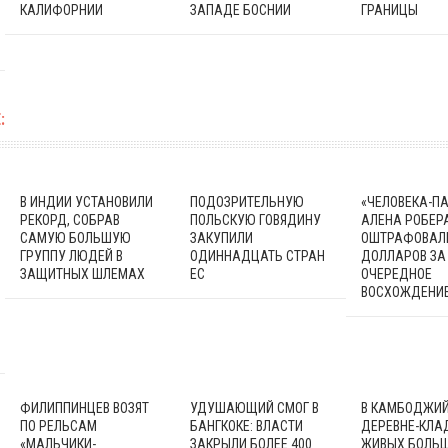
КАЛИФОРНИИ
ЗАПАДЕ БОСНИИ
ГРАНИЦЫ
:
В ИНДИИ УСТАНОВИЛИ
ПОДОЗРИТЕЛЬНУЮ
«ЧЕЛОВЕКА-П
РЕКОРД, СОБРАВ
ПОЛЬСКУЮ ГОВЯДИНУ
АЛЕНА РОБЕР
САМУЮ БОЛЬШУЮ
ЗАКУПИЛИ
ОШТРАФОВАЛИ
ГРУППУ ЛЮДЕЙ В
ОДИННАДЦАТЬ СТРАН
ДОЛЛАРОВ ЗА
ЗАЩИТНЫХ ШЛЕМАХ
ЕС
ОЧЕРЕДНОЕ
ВОСХОЖДЕНИ
ФИЛИППИНЦЕВ ВОЗЯТ
УДУШАЮЩИЙ СМОГ В
В КАМБОДЖИ
ПО РЕЛЬСАМ
БАНГКОКЕ: ВЛАСТИ
ДЕРЕВНЕ-КЛ
«МАЛЬЧИКИ-
ЗАКРЫЛИ БОЛЕЕ 400
ЖИВЫХ БОЛЬШ