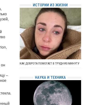
ИСТОРИИ ИЗ ЖИЗНИ
,
лько
узей,
й
тво
ion,
КАК ДОБРОТА ПОМОГАЕТ В ТРУДНУЮ МИНУТУ
 он
ицу –
НАУКА И ТЕХНИКА
нное
текла.
денный