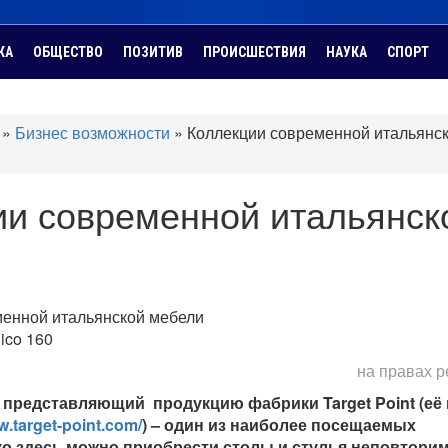
КА
ОБЩЕСТВО
ПОЗИТИВ
ПРОИСШЕСТВИЯ
НАУКА
СПОРТ
»
Бизнес возможности
»
Коллекции современной итальянс
ии современной итальянск
ico 160
на правах 
 представляющий продукцию фабрики Target Point (её
w.target-point.com/
) – один из наиболее посещаемых
ко здесь можно приобрести столы и стулья неповтори