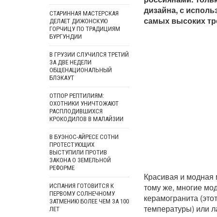
дизайна, с испол
СТАРИННАЯ МАСТЕРСКАЯ
самых высоких тре
ДЕЛАЕТ ДИЖОНСКУЮ
ГОРЧИЦУ ПО ТРАДИЦИЯМ
БУРГУНДИИ
В ГРУЗИИ СЛУЧИЛСЯ ТРЕТИЙ
ЗА ДВЕ НЕДЕЛИ
ОБЩЕНАЦИОНАЛЬНЫЙ
БЛЭКАУТ
ОТПОР РЕПТИЛИЯМ:
ОХОТНИКИ УНИЧТОЖАЮТ
РАСПЛОДИВШИХСЯ
КРОКОДИЛОВ В МАЛАЙЗИИ
В БУЭНОС-АЙРЕСЕ СОТНИ
ПРОТЕСТУЮЩИХ
ВЫСТУПИЛИ ПРОТИВ
ЗАКОНА О ЗЕМЕЛЬНОЙ
РЕФОРМЕ
Красивая и модная 
тому же, многие мо
ИСПАНИЯ ГОТОВИТСЯ К
ПЕРВОМУ СОЛНЕЧНОМУ
керамогранита (это
ЗАТМЕНИЮ БОЛЕЕ ЧЕМ ЗА 100
температуры) или л
ЛЕТ