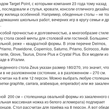
дом Target Point, с которыми компания 23 года тому назад
 последовали и стулья, кровати, консоли отличного дизайна
у жилища особенной. Например, обеденные столы – не то
 домашних школьных работ, вечерних игр в кругу семьи и др
.
собой прочностью и долговечностью, а многообразие стиле
у стола своей мечты для столовой или гостиной. Большинс
льной, реже – квадратной формы. В этом перечне Deimos,
Priamo, Poseidone, Copernico, Saturno, Priamo, Scirocco, Aster
vante, Giove, Taurus, Dione Plus и Crystal Plus. Все модели из
ладе в Италии.
еденного стола Zeus указан размер 180/270, это значит, что
м в не разложенном состоянии, а в разложенном – 270 см.
считан на 8 или 12 персон. Можно выбрать любую столешн
етки graphite, carrara, arabesque, emperador) или же закале
ной 200 см – столешница овальной формы из закаленного с
льная массивная ножка из белого агломерата) подпирает
концов. Стол рассчитан для приёма на 8 персон. А вот обе