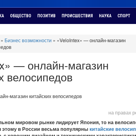
КА
ОБЩЕСТВО
ПОЗИТИВ
ПРОИСШЕСТВИЯ
НАУКА
СПОРТ
»
Бизнес возможности
»
«VeloIntex» — онлайн-магазин
педов
ex» — онлайн-магазин
х велосипедов
на правах 
льном мировом рынке лидирует Япония, то на велоси
ря этому в России весьма популярны
китайские велоси
, с хорошим дизайном и техническими характеристика