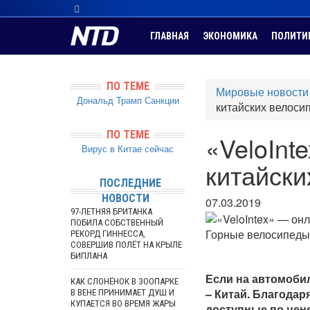
ГЛАВНАЯ
ЭКОНОМИКА
ПОЛИТИ
ПО ТЕМЕ
Мировые новости
Дональд Трамп
Санкции
китайских велоси
ПО ТЕМЕ
«VeloInt
Вирус в Китае сейчас
китайски
ПОСЛЕДНИЕ
НОВОСТИ
07.03.2019
97-ЛЕТНЯЯ БРИТАНКА
ПОБИЛА СОБСТВЕННЫЙ
Горные велосипеды
РЕКОРД ГИННЕССА,
СОВЕРШИВ ПОЛЁТ НА КРЫЛЕ
БИПЛАНА
Если на автомоби
КАК СЛОНЁНОК В ЗООПАРКЕ
– Китай. Благода
В ВЕНЕ ПРИНИМАЕТ ДУШ И
КУПАЕТСЯ ВО ВРЕМЯ ЖАРЫ
доступные по цене