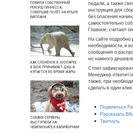
педали, а также све
ПОБИЛА СОБСТВЕННЫЙ
РЕКОРД ГИННЕССА,
инструкция для сбор
СОВЕРШИВ ПОЛЁТ НА КРЫЛЕ
без опасения начин
БИПЛАНА
самостоятельно соб
Главное, считают он
На сайте подробно 
необходимости, и в
сообщения о распро
но намного дешевле
КАК СЛОНЁНОК В ЗООПАРКЕ
Стоит зафиксироват
В ВЕНЕ ПРИНИМАЕТ ДУШ И
КУПАЕТСЯ ВО ВРЕМЯ ЖАРЫ
Менеджер ответит н
также, при необход
сделать в один клик
Поделиться Fa
Рассказать ВК
СОБАКИ-СЁРФЕРЫ
Твитнуть
ВЫСТУПИЛИ НА
ЧЕМПИОНАТЕ В КАЛИФОРНИИ