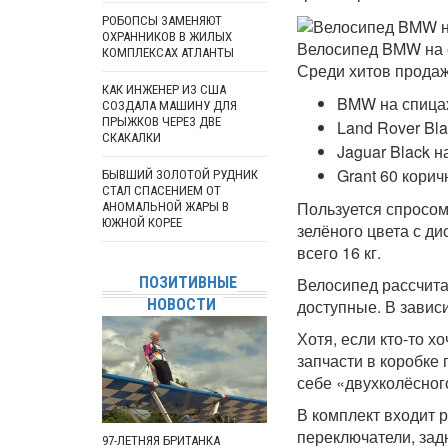
РОБОПСЫ ЗАМЕНЯЮТ
ОХРАННИКОВ В ЖИЛЫХ
Велосипед BMW на 
КОМПЛЕКСАХ АТЛАНТЫ
Среди хитов продаж
КАК ИНЖЕНЕР ИЗ США
BMW на спицах 
СОЗДАЛА МАШИНУ ДЛЯ
ПРЫЖКОВ ЧЕРЕЗ ДВЕ
Land Rover Bla
СКАКАЛКИ
Jaguar Black н
Grant 60 корич
БЫВШИЙ ЗОЛОТОЙ РУДНИК
СТАЛ СПАСЕНИЕМ ОТ
Пользуется спросом
АНОМАЛЬНОЙ ЖАРЫ В
ЮЖНОЙ КОРЕЕ
зелёного цвета с д
всего 16 кг.
Велосипед рассчита
ПОЗИТИВНЫЕ
доступные. В зависи
НОВОСТИ
Хотя, если кто-то х
запчасти в коробке 
себе «двухколёсног
В комплект входит р
переключатели, задн
97-ЛЕТНЯЯ БРИТАНКА