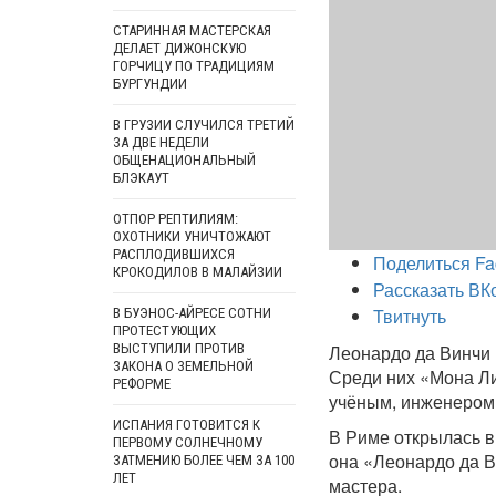
СТАРИННАЯ МАСТЕРСКАЯ
ДЕЛАЕТ ДИЖОНСКУЮ
ГОРЧИЦУ ПО ТРАДИЦИЯМ
БУРГУНДИИ
В ГРУЗИИ СЛУЧИЛСЯ ТРЕТИЙ
ЗА ДВЕ НЕДЕЛИ
ОБЩЕНАЦИОНАЛЬНЫЙ
БЛЭКАУТ
ОТПОР РЕПТИЛИЯМ:
ОХОТНИКИ УНИЧТОЖАЮТ
РАСПЛОДИВШИХСЯ
Поделиться Fa
КРОКОДИЛОВ В МАЛАЙЗИИ
Рассказать ВК
Твитнуть
В БУЭНОС-АЙРЕСЕ СОТНИ
ПРОТЕСТУЮЩИХ
ВЫСТУПИЛИ ПРОТИВ
Леонардо да Винчи 
ЗАКОНА О ЗЕМЕЛЬНОЙ
Среди них «Мона Ли
РЕФОРМЕ
учёным, инженером 
ИСПАНИЯ ГОТОВИТСЯ К
В Риме открылась в
ПЕРВОМУ СОЛНЕЧНОМУ
она «Леонардо да В
ЗАТМЕНИЮ БОЛЕЕ ЧЕМ ЗА 100
ЛЕТ
мастера.