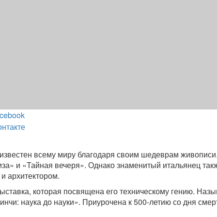
cebook
онтакте
известен всему миру благодаря своим шедеврам живописи
за» и «Тайная вечеря». Однако знаменитый итальянец так
и архитектором.
ыставка, которая посвящена его техническому гению. Назы
инчи: наука до науки». Приурочена к 500-летию со дня смер