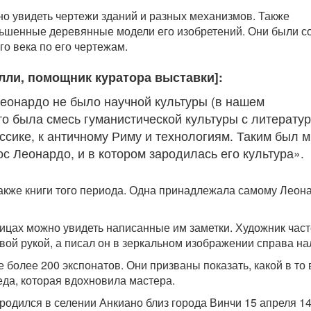
но увидеть чертежи зданий и разных механизмов. Также
ьшенные деревянные модели его изобретений. Они были с
го века по его чертежам.
лли, помощник куратора выставки]:
еонардо не было научной культуры (в нашем
то была смесь гуманистической культуры с литератур
ссике, к античному Риму и технологиям. Таким был м
с Леонардо, и в котором зародилась его культура».
акже книги того периода. Одна принадлежала самому Леон
ицах можно увидеть написанные им заметки. Художник част
вой рукой, а писал он в зеркальном изображении справа на
 более 200 экспонатов. Они призваны показать, какой в то
еда, которая вдохновила мастера.
родился в селении Анкиано близ города Винчи 15 апреля 1