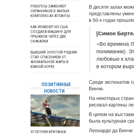
В десяти залах мож
РОБОПСЫ ЗАМЕНЯЮТ
ОХРАННИКОВ В ЖИЛЫХ
представлены умен
КОМПЛЕКСАХ АТЛАНТЫ
в 50-х годах прошло
КАК ИНЖЕНЕР ИЗ США
СОЗДАЛА МАШИНУ ДЛЯ
[Симон Берте
ПРЫЖКОВ ЧЕРЕЗ ДВЕ
СКАКАЛКИ
«Во времена Л
понимании). Э
БЫВШИЙ ЗОЛОТОЙ РУДНИК
СТАЛ СПАСЕНИЕМ ОТ
любовью к кла
АНОМАЛЬНОЙ ЖАРЫ В
в котором выро
ЮЖНОЙ КОРЕЕ
Среди экспонатов т
ПОЗИТИВНЫЕ
Винчи.
НОВОСТИ
На некоторых стран
рисовал картины ле
В целом на выставке
была культурная ср
Леонардо да Винчи 
97-ЛЕТНЯЯ БРИТАНКА