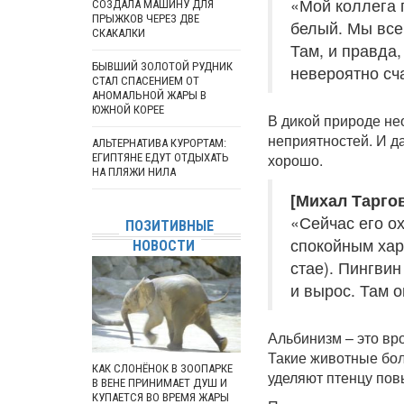
«Мой коллега п
СОЗДАЛА МАШИНУ ДЛЯ
ПРЫЖКОВ ЧЕРЕЗ ДВЕ
белый. Мы все
СКАКАЛКИ
Там, и правда
БЫВШИЙ ЗОЛОТОЙ РУДНИК
невероятно сч
СТАЛ СПАСЕНИЕМ ОТ
АНОМАЛЬНОЙ ЖАРЫ В
ЮЖНОЙ КОРЕЕ
В дикой природе не
неприятностей. И да
АЛЬТЕРНАТИВА КУРОРТАМ:
хорошо.
ЕГИПТЯНЕ ЕДУТ ОТДЫХАТЬ
НА ПЛЯЖИ НИЛА
[Михал Таргов
«Сейчас его о
ПОЗИТИВНЫЕ
спокойным хар
НОВОСТИ
стае). Пингвин
и вырос. Там о
Альбинизм – это вр
Такие животные бо
КАК СЛОНЁНОК В ЗООПАРКЕ
уделяют птенцу по
В ВЕНЕ ПРИНИМАЕТ ДУШ И
КУПАЕТСЯ ВО ВРЕМЯ ЖАРЫ