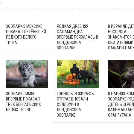
:
ЗООПАРК В МЕКСИКЕ
РЕДКАЯ ДРЕВНЯЯ
В ИЗРАИЛЕ Д
ПОКАЗАЛ ДЕТЁНЫШЕЙ
САЛАМАНДРА
НОСОРОГА
РЕДКОГО БЕЛОГО
ВПЕРВЫЕ ПОЯВИЛАСЬ В
ЗНАКОМИТСЯ 
ТИГРА
ЛОНДОНСКОМ
ОБИТАТЕЛЯМИ
ЗООПАРКЕ
САФАРИ-ПАР
ЗООПАРК ЛИМЫ
ГОРИЛЛЫ И ЖИРАФЫ
В ПАРИЖСКОМ
ВПЕРВЫЕ ПОКАЗАЛ
ОТПРАЗДНОВАЛИ
ЗООПАРКЕ РО
ТРЁХ БЕНГАЛЬСКИХ
ХЭЛЛОУИН В
ДЕТЁНЫШ РЕД
БЕЛЫХ ТИГРЯТ
ЛОНДОНСКОМ
КАЛИМАНТАН
ЗООПАРКЕ
ОРАНГУТАНА