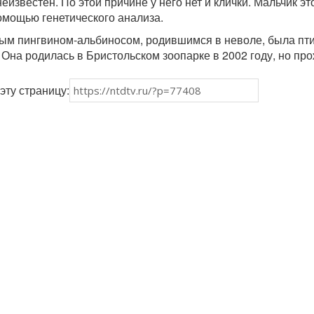
еизвестен. По этой причине у него нет и клички. Мальчик эт
помощью генетического анализа.
вым пингвином-альбиносом, родившимся в неволе, была пт
 Она родилась в Бристольском зоопарке в 2002 году, но пр
эту страницу: