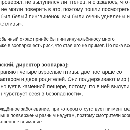
роверял, не вылупился ли птенец, и оказалось, что
 не могли поверить в это, поэтому пошли посмотреть
, был белый пингвинёнок. Мы были очень удивлены и
астливы».
обычный окрас принёс бы пингвину-альбиносу много
же в зоопарке есть риск, что стая его не примет. Но пока вс
ский, директор зоопарка]:
храняют четыре взрослые птицы: две постарше со
актером и двое родителей. Они поддерживают мир (
 ночует в каменной пещере, потому что в ней вылуп
н чувствует себя в безопасности».
ождённое заболевание, при котором отсутствует пигмент ме
льше подвержены разным недугам, поэтому смотрители зоо
вышенное внимание.