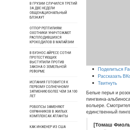
В ГРУЗИИ СЛУЧИЛСЯ ТРЕТИЙ
ЗА ДВЕ НЕДЕЛИ
ОБЩЕНАЦИОНАЛЬНЫЙ
БЛЭКАУТ
ОТПОР РЕПТИЛИЯМ:
ОХОТНИКИ УНИЧТОЖАЮТ
РАСПЛОДИВШИХСЯ
КРОКОДИЛОВ В МАЛАЙЗИИ
В БУЭНОС-АЙРЕСЕ СОТНИ
ПРОТЕСТУЮЩИХ
ВЫСТУПИЛИ ПРОТИВ
ЗАКОНА О ЗЕМЕЛЬНОЙ
Поделиться Fa
РЕФОРМЕ
Рассказать ВК
Твитнуть
ИСПАНИЯ ГОТОВИТСЯ К
ПЕРВОМУ СОЛНЕЧНОМУ
ЗАТМЕНИЮ БОЛЕЕ ЧЕМ ЗА 100
Белые перья и розо
ЛЕТ
пингвина-альбиноса.
вольере. Смотрител
РОБОПСЫ ЗАМЕНЯЮТ
единственный пингв
ОХРАННИКОВ В ЖИЛЫХ
КОМПЛЕКСАХ АТЛАНТЫ
[Томаш Фиоль
КАК ИНЖЕНЕР ИЗ США