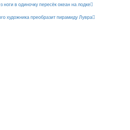
з ноги в одиночку пересёк океан на лодке
го художника преобразит пирамиду Лувра