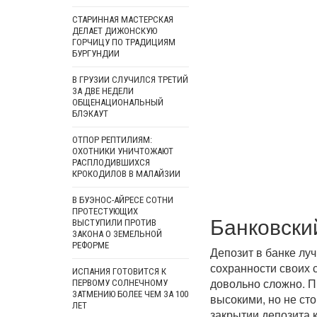
СТАРИННАЯ МАСТЕРСКАЯ
ДЕЛАЕТ ДИЖОНСКУЮ
ГОРЧИЦУ ПО ТРАДИЦИЯМ
БУРГУНДИИ
В ГРУЗИИ СЛУЧИЛСЯ ТРЕТИЙ
ЗА ДВЕ НЕДЕЛИ
ОБЩЕНАЦИОНАЛЬНЫЙ
БЛЭКАУТ
ОТПОР РЕПТИЛИЯМ:
ОХОТНИКИ УНИЧТОЖАЮТ
РАСПЛОДИВШИХСЯ
КРОКОДИЛОВ В МАЛАЙЗИИ
В БУЭНОС-АЙРЕСЕ СОТНИ
ПРОТЕСТУЮЩИХ
Банковски
ВЫСТУПИЛИ ПРОТИВ
ЗАКОНА О ЗЕМЕЛЬНОЙ
РЕФОРМЕ
Депозит в банке
луч
сохранности своих 
ИСПАНИЯ ГОТОВИТСЯ К
довольно сложно. П
ПЕРВОМУ СОЛНЕЧНОМУ
ЗАТМЕНИЮ БОЛЕЕ ЧЕМ ЗА 100
высокими, но не ст
ЛЕТ
закрытии депозита 