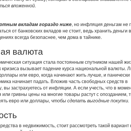
ться вложенной.
ютным вкладам гораздо ниже
, но инфляция деньгам не г
ься от банковских вкладов не стоит, ведь хранить деньги 
ниях всегда безопаснее, чем дома в тайнике.
ая валюта
мическая ситуация стала постоянным спутником нашей жиз
 кризиса вызывает падение курса национальной валюты. 
доллары или евро, когда начинают жить лучше, и панически
омика начинает падать. Вложив часть свободных средств в
, вы застрахуетесь от инфляции. А если учесть, что в моме
я или гривны цены на многие товары растут с опозданием, 
ять евро или доллары,
чтобы сделать выгодные покупки.
ость
редства в недвижимость, стоит рассмотреть такой вариант 