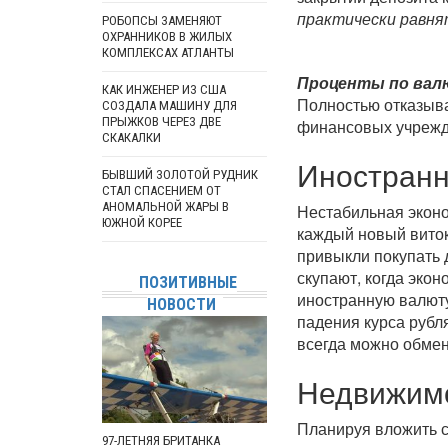
практически равня
РОБОПСЫ ЗАМЕНЯЮТ
ОХРАННИКОВ В ЖИЛЫХ
КОМПЛЕКСАХ АТЛАНТЫ
Проценты по вал
КАК ИНЖЕНЕР ИЗ США
Полностью отказыват
СОЗДАЛА МАШИНУ ДЛЯ
ПРЫЖКОВ ЧЕРЕЗ ДВЕ
финансовых учрежде
СКАКАЛКИ
Иностранн
БЫВШИЙ ЗОЛОТОЙ РУДНИК
СТАЛ СПАСЕНИЕМ ОТ
АНОМАЛЬНОЙ ЖАРЫ В
Нестабильная эконо
ЮЖНОЙ КОРЕЕ
каждый новый виток
привыкли покупать 
скупают, когда экон
ПОЗИТИВНЫЕ
иностранную валюту
НОВОСТИ
падения курса рубл
всегда можно обмен
Недвижим
Планируя вложить с
97-ЛЕТНЯЯ БРИТАНКА