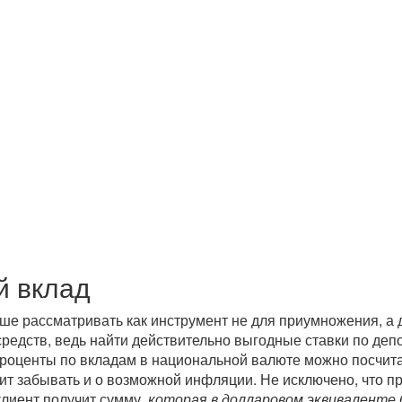
й вклад
ше рассматривать как инструмент не для приумножения, а 
средств, ведь найти действительно выгодные ставки по деп
роценты по вкладам в национальной валюте можно посчит
оит забывать и о возможной инфляции. Не исключено, что п
клиент получит сумму,
которая в долларовом эквиваленте