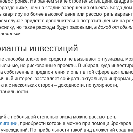
 новостройке. На раннем этапе строительства цена квадрат
ораздо ниже, чем на стадии завершения объекта. Когда дом
ь квартиру по более высокой цене или рассмотреть вариант
ром случае придется дополнительно потратить деньги на ре
ехнику, но такие расходы будут разовыми,
а доход от сдачи
стоянным.
рианты инвестиций
ые способы вложения средств не вызывают энтузиазма, мо
ыльные, но рискованные проекты. Выбирая, куда инвестир
на собственные предпочтения и опыт в той сфере деятельно
ичный интерес, заставляет собирать актуальную информац
кта с нескольких сторон – доходности, популярности,
стабильности.
и
ций с небольшой степенью риска можно рассмотреть
блигации
, приобрести которые можно при помощи брокеров
 учреждений. По прибыльности такой вид вложений сравни