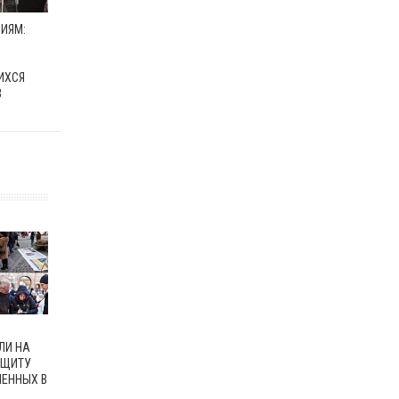
ИЯМ:
ИХСЯ
В
ЛИ НА
АЩИТУ
ЕННЫХ В