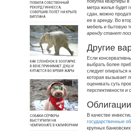
покупка квартиры в
ПОБИЛА СОБСТВЕННЫЙ
метра жилья будет г
РЕКОРД ГИННЕССА,
СОВЕРШИВ ПОЛЁТ НА КРЫЛЕ
сдан, можно продат
БИПЛАНА
ее в аренду. Во вто
мебель и бытовую т
аренду станет по
Другие ва
Если консервативн
КАК СЛОНЁНОК В ЗООПАРКЕ
выбрать более приб
В ВЕНЕ ПРИНИМАЕТ ДУШ И
следует опираться 
КУПАЕТСЯ ВО ВРЕМЯ ЖАРЫ
которая вызывает л
оценивать суть прое
перспективности и 
Облигаци
В качестве инвести
СОБАКИ-СЁРФЕРЫ
государственные о
ВЫСТУПИЛИ НА
ЧЕМПИОНАТЕ В КАЛИФОРНИИ
крупных банковских