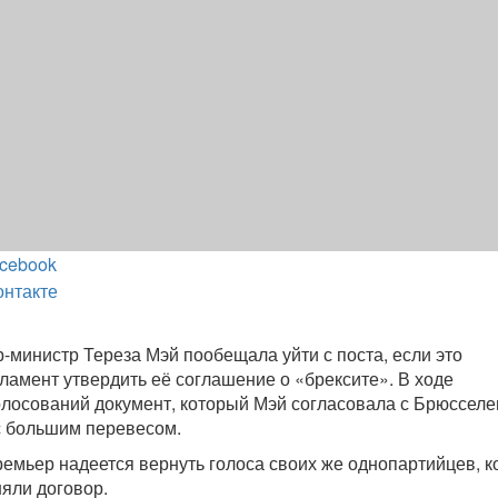
cebook
онтакте
-министр Тереза Мэй пообещала уйти с поста, если это
ламент утвердить её соглашение о «брексите». В ходе
лосований документ, который Мэй согласовала с Брюсселе
с большим перевесом.
мьер надеется вернуть голоса своих же однопартийцев, 
яли договор.