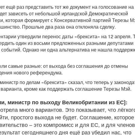
ет ещё раз представить тот же документ на голосование на
удет зависеть от небольшой ирландской Демократической
и, которая формирует с Консервативной партией Терезы М
шинство. Прошлые два раза она отклоняла сделку.
нтарии утвердили перенос даты «брексита» на 12 апреля. 
ердить один из восьми предложенных разными депутатами
 событий. Однако ни одна альтернатива не нашла поддерж
ли самые разные: от выхода без соглашения до отмены
дения нового референдума.
министр по делам «брексита» сказал, что теперь у законод
о варианта, кроме как поддержать соглашение Терезы Мэй.
ли, министр по выходу Великобритании из ЕС]:
отрела много вариантов. Это показывает, что лёгког
йти, простого выхода не будет. Соглашение, которое
вительство – это компромисс и для ЕС, и для членов
езультат сегодняшнего дня ещё раз убедил нас, что