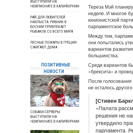
ВЫСТУПИЛИ НА
Тереза Мэй планиру
ЧЕМПИОНАТЕ В КАЛИФОРНИИ
неделе. И многое б
РАЙ ДЛЯ ЛЮБИТЕЛЕЙ
юнионистской парти
НАХЛЫСТА: РИБНИК В
парламентское боль
БОСНИИ ПРИВЛЕКАЕТ
РЫБАКОВ СО ВСЕГО МИРА
Между тем, парламе
они попытались утв
ЛЕСНЫЕ ПОЖАРЫ В ГРЕЦИИ
СЖИГАЮТ ДОМА
вариантов развития
большинства.
Среди вариантов бы
ПОЗИТИВНЫЕ
«брексита» и прове
НОВОСТИ
После голосования 
не осталось другог
[Стивен Барк
«Палата рассм
СОБАКИ-СЁРФЕРЫ
решения не на
ВЫСТУПИЛИ НА
ЧЕМПИОНАТЕ В КАЛИФОРНИИ
утвердило пра
парламента. Р