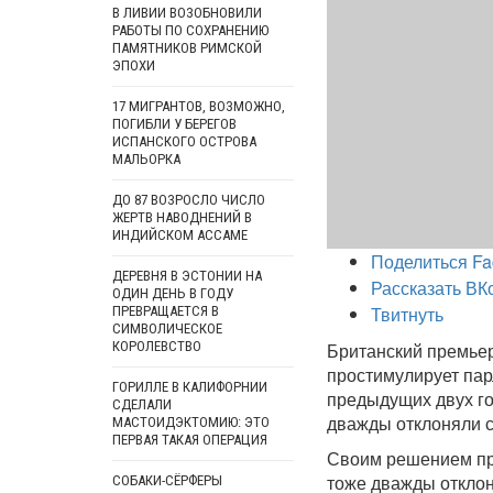
В ЛИВИИ ВОЗОБНОВИЛИ
РАБОТЫ ПО СОХРАНЕНИЮ
ПАМЯТНИКОВ РИМСКОЙ
ЭПОХИ
17 МИГРАНТОВ, ВОЗМОЖНО,
ПОГИБЛИ У БЕРЕГОВ
ИСПАНСКОГО ОСТРОВА
МАЛЬОРКА
ДО 87 ВОЗРОСЛО ЧИСЛО
ЖЕРТВ НАВОДНЕНИЙ В
ИНДИЙСКОМ АССАМЕ
Поделиться Fa
ДЕРЕВНЯ В ЭСТОНИИ НА
Рассказать ВК
ОДИН ДЕНЬ В ГОДУ
Твитнуть
ПРЕВРАЩАЕТСЯ В
СИМВОЛИЧЕСКОЕ
КОРОЛЕВСТВО
Британский премьер
простимулирует пар
ГОРИЛЛЕ В КАЛИФОРНИИ
предыдущих двух го
СДЕЛАЛИ
дважды отклоняли 
МАСТОИДЭКТОМИЮ: ЭТО
ПЕРВАЯ ТАКАЯ ОПЕРАЦИЯ
Своим решением пре
тоже дважды отклон
СОБАКИ-СЁРФЕРЫ