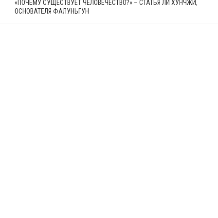
«ПОЧЕМУ СУЩЕСТВУЕТ ЧЕЛОВЕЧЕСТВО?» – СТАТЬЯ ЛИ ХУНЧЖИ,
ОСНОВАТЕЛЯ ФАЛУНЬГУН