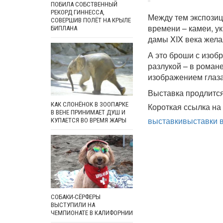
ПОБИЛА СОБСТВЕННЫЙ
РЕКОРД ГИННЕССА,
Между тем экспозиц
СОВЕРШИВ ПОЛЁТ НА КРЫЛЕ
времени – камеи, у
БИПЛАНА
дамы XIX века жела
А это броши с изоб
разлукой – в роман
изображением глаза
Выставка продлится
КАК СЛОНЁНОК В ЗООПАРКЕ
Короткая ссылка на 
В ВЕНЕ ПРИНИМАЕТ ДУШ И
выставки
выставки 
КУПАЕТСЯ ВО ВРЕМЯ ЖАРЫ
СОБАКИ-СЁРФЕРЫ
ВЫСТУПИЛИ НА
ЧЕМПИОНАТЕ В КАЛИФОРНИИ