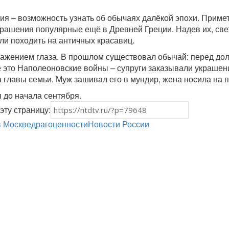
ия – возможность узнать об обычаях далёкой эпохи. Приме
крашения популярные ещё в Древней Греции. Надев их, све
ли походить на античных красавиц.
ражением глаза. В прошлом существовал обычай: перед до
е это Наполеоновские войны – супруги заказывали украшен
 главы семьи. Муж зашивал его в мундир, жена носила на п
 до начала сентября.
эту страницу:
в Москве
драгоценности
Новости России