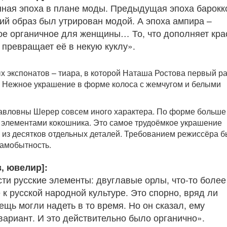
ная эпоха в плане моды. Предыдущая эпоха барокк
кий образ был утрирован модой. А эпоха ампира –
ое органичное для женщины… То, что дополняет кра
 превращает её в некую куклу».
х экспонатов – тиара, в которой Наташа Ростова первый ра
. Нежное украшение в форме колоса с жемчугом и белыми
Павловны Шерер совсем иного характера. По форме больше
с элементами кокошника. Это самое трудоёмкое украшение
 из десятков отдельных деталей. Требованием режиссёра 
самобытность.
, ювелир]:
сти русские элементы: двуглавые орлы, что-то более
 к русской народной культуре. Это спорно, вряд ли
ещь могли надеть в то время. Но он сказал, ему
вариант. И это действительно было органично».