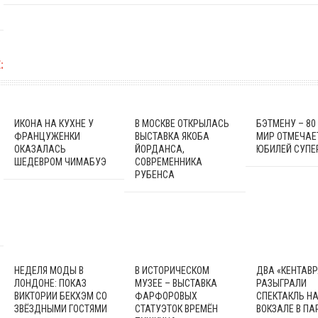
:
ИКОНА НА КУХНЕ У
В МОСКВЕ ОТКРЫЛАСЬ
БЭТМЕНУ – 80 
ФРАНЦУЖЕНКИ
ВЫСТАВКА ЯКОБА
МИР ОТМЕЧАЕ
ОКАЗАЛАСЬ
ЙОРДАНСА,
ЮБИЛЕЙ СУПЕ
ШЕДЕВРОМ ЧИМАБУЭ
СОВРЕМЕННИКА
РУБЕНСА
НЕДЕЛЯ МОДЫ В
В ИСТОРИЧЕСКОМ
ДВА «КЕНТАВР
ЛОНДОНЕ: ПОКАЗ
МУЗЕЕ – ВЫСТАВКА
РАЗЫГРАЛИ
ВИКТОРИИ БЕКХЭМ СО
ФАРФОРОВЫХ
СПЕКТАКЛЬ Н
ЗВЁЗДНЫМИ ГОСТЯМИ
СТАТУЭТОК ВРЕМЁН
ВОКЗАЛЕ В П