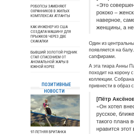
«Это совершен
РОБОПСЫ ЗАМЕНЯЮТ
рококо – женс
ОХРАННИКОВ В ЖИЛЫХ
КОМПЛЕКСАХ АТЛАНТЫ
наверное, сам
женщины, а не
КАК ИНЖЕНЕР ИЗ США
СОЗДАЛА МАШИНУ ДЛЯ
ПРЫЖКОВ ЧЕРЕЗ ДВЕ
СКАКАЛКИ
Один из центральны
появляется на балу
БЫВШИЙ ЗОЛОТОЙ РУДНИК
сапфирами.
СТАЛ СПАСЕНИЕМ ОТ
АНОМАЛЬНОЙ ЖАРЫ В
А эта тиара Анны 
ЮЖНОЙ КОРЕЕ
походит на корону 
коллекции. Собрана
ПОЗИТИВНЫЕ
привнести в образ 
НОВОСТИ
[Пётр Аксёнов
«Он хотел вне
русское, ближе
такого плана в
нравится этот 
97-ЛЕТНЯЯ БРИТАНКА