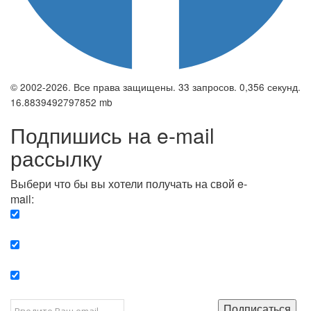
© 2002-2026. Все права защищены. 33 запросов. 0,356 секунд.
16.8839492797852 mb
Подпишись на e-mail
рассылку
Выбери что бы вы хотели получать на свой e-
mail:
Вечерняя. Каждый вечер вы получаете список
сюжетов, о важных и ключевых событиях в мире.
Еженедельная. Вы получаете полную картину о
событиях недели.
Позитив. Вы получается список сюжетов, которые
подарят вам позитивные эмоции и улучшат ваш сон.
Подписаться