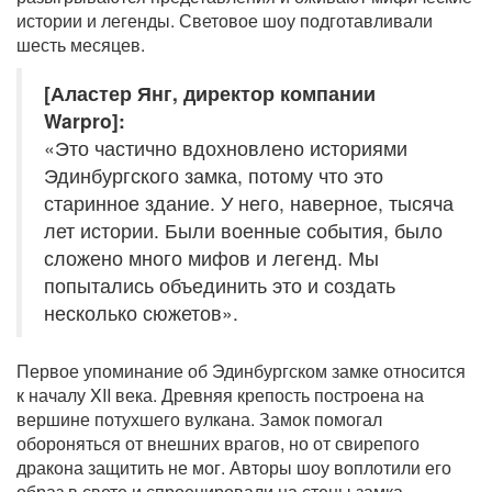
истории и легенды. Световое шоу подготавливали
шесть месяцев.
[Аластер Янг, директор компании
Warpro]:
«Это частично вдохновлено историями
Эдинбургского замка, потому что это
старинное здание. У него, наверное, тысяча
лет истории. Были военные события, было
сложено много мифов и легенд. Мы
попытались объединить это и создать
несколько сюжетов».
Первое упоминание об Эдинбургском замке относится
к началу XII века. Древняя крепость построена на
вершине потухшего вулкана. Замок помогал
обороняться от внешних врагов, но от свирепого
дракона защитить не мог. Авторы шоу воплотили его
образ в свете и спроецировали на стены замка.