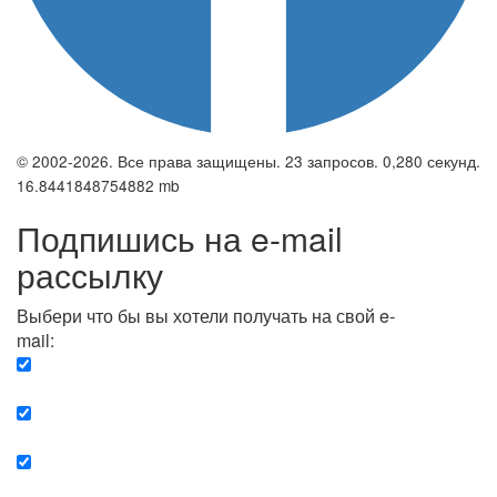
© 2002-2026. Все права защищены. 23 запросов. 0,280 секунд.
16.8441848754882 mb
Подпишись на e-mail
рассылку
Выбери что бы вы хотели получать на свой e-
mail:
Вечерняя. Каждый вечер вы получаете список
сюжетов, о важных и ключевых событиях в мире.
Еженедельная. Вы получаете полную картину о
событиях недели.
Позитив. Вы получается список сюжетов, которые
подарят вам позитивные эмоции и улучшат ваш сон.