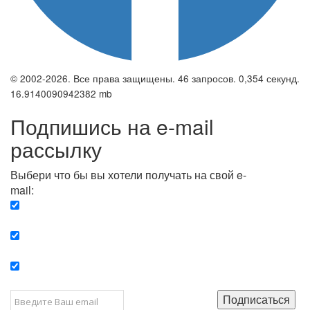
© 2002-2026. Все права защищены. 46 запросов. 0,354 секунд.
16.9140090942382 mb
Подпишись на e-mail
рассылку
Выбери что бы вы хотели получать на свой e-
mail:
Вечерняя. Каждый вечер вы получаете список
сюжетов, о важных и ключевых событиях в мире.
Еженедельная. Вы получаете полную картину о
событиях недели.
Позитив. Вы получается список сюжетов, которые
подарят вам позитивные эмоции и улучшат ваш сон.
Подписаться