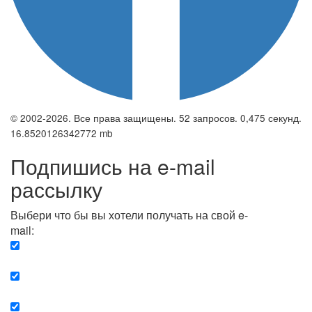
© 2002-2026. Все права защищены. 52 запросов. 0,475 секунд.
16.8520126342772 mb
Подпишись на e-mail
рассылку
Выбери что бы вы хотели получать на свой e-
mail:
Вечерняя. Каждый вечер вы получаете список
сюжетов, о важных и ключевых событиях в мире.
Еженедельная. Вы получаете полную картину о
событиях недели.
Позитив. Вы получается список сюжетов, которые