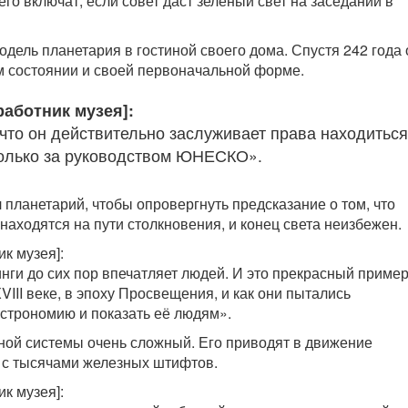
го включат, если совет даст зелёный свет на заседании в
дель планетария в гостиной своего дома. Спустя 242 года 
 состоянии и своей первоначальной форме.
работник музея]:
что он действительно заслуживает права находиться
только за руководством ЮНЕСКО».
 планетарий, чтобы опровергнуть предсказание о том, что
находятся на пути столкновения, и конец света неизбежен.
ик музея]:
нги до сих пор впечатляет людей. И это прекрасный пример
VIII веке, в эпоху Просвещения, и как они пытались
строномию и показать её людям».
ой системы очень сложный. Его приводят в движение
 с тысячами железных штифтов.
ик музея]: