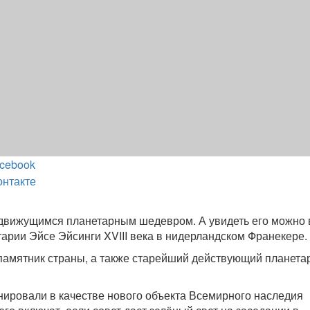
cebook
онтакте
 движущимся планетарным шедевром. А увидеть его можно 
арии Эйсе Эйсинги XVIII века в нидерландском Франекере.
амятник страны, а также старейший действующий планета
нировали в качестве нового объекта Всемирного наследия