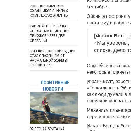
ЮНЕСКО. В список е
сентябре.
РОБОПСЫ ЗАМЕНЯЮТ
ОХРАННИКОВ В ЖИЛЫХ
Эйсинга построил мо
КОМПЛЕКСАХ АТЛАНТЫ
прежнему в рабочем
КАК ИНЖЕНЕР ИЗ США
СОЗДАЛА МАШИНУ ДЛЯ
[Франк Белт, 
ПРЫЖКОВ ЧЕРЕЗ ДВЕ
СКАКАЛКИ
«Мы уверены, 
списке. Дело 
БЫВШИЙ ЗОЛОТОЙ РУДНИК
СТАЛ СПАСЕНИЕМ ОТ
АНОМАЛЬНОЙ ЖАРЫ В
Сам Эйсинга создал
ЮЖНОЙ КОРЕЕ
некоторые планеты 
[Франк Белт, работн
ПОЗИТИВНЫЕ
«Гениальность Эйси
НОВОСТИ
как люди думали в X
популяризировать а
Механизм планетарн
деревянные валики
[Франк Белт, работн
97-ЛЕТНЯЯ БРИТАНКА