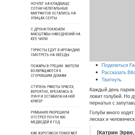
НОЧЛЕГ НА КЛАДБИЩЕ:
СОТНИ НЕЛЕГАЛЬНЫХ
МИГРАНТОВ ОСТАЛИСЬ НА
УЛИЦАХ СЕУТЫ
С ДРОНА ПОКАЗАЛИ
МАСШТАБЫ НАВОДНЕНИЙ НА
ЮГЕ ЧИЛИ
ТУРИСТЫ ЕДУТ В ИРЛАНДИЮ
СМОТРЕТЬ НА ЗВЁЗДЫ
Поделиться Fa
ПОЖАРЫ В ГРЕЦИИ: ЖИТЕЛИ
ВОЗВРАЩАЮТСЯ К
Рассказать ВК
СГОРЕВШИМ ДОМАМ
Твитнуть
СТУПЕНЬ РАКЕТЫ SPACEX,
Каждый день парижа
ВЕРОЯТНО, ВРЕЗАЛАСЬ В
ловит голубей. Но 
ЛУНУ И ОСТАВИЛА НА НЕЙ
КРАТЕР
пернатых с запутав
Голуби много ходят 
РУМЫНИЯ РАЗРЕШИЛА
ОТСТРЕЛ ПОЧТИ 900
лесках и человеческ
МЕДВЕДЕЙ В ГОД
[Катрин Эрве
КАК АЭРОТАКСИ ПОМОГАЮТ