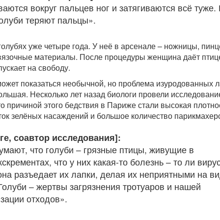
аются вокруг пальцев ног и затягиваются всё туже. 
голуби теряют пальцы».
голубях уже четыре года. У неё в арсенале – ножницы, пинц
вязочные материалы. После процедуры женщина даёт птице
пускает на свободу.
может показаться необычной, но проблема изуродованных л
ольшая. Несколько лет назад биологи провели исследовани
то причиной этого бедствия в Париже стали высокая плотно
ток зелёных насаждений и большое количество парикмахерс
ге, соавтор исследования]:
умают, что голуби – грязные птицы, живущие в
скрементах, что у них какая-то болезнь – то ли вирус
она разъедает их лапки, делая их неприятными на ви
 Голуби – жертвы загрязнения тротуаров и нашей
изации отходов».