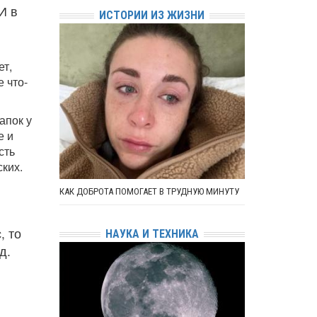
И в
ИСТОРИИ ИЗ ЖИЗНИ
ет,
 что-
апок у
е и
сть
ких.
КАК ДОБРОТА ПОМОГАЕТ В ТРУДНУЮ МИНУТУ
, то
НАУКА И ТЕХНИКА
д.