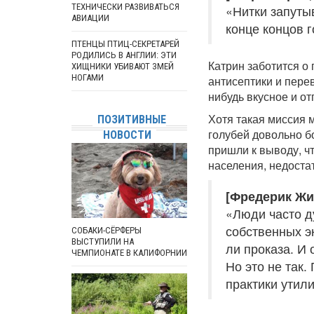
ТЕХНИЧЕСКИ РАЗВИВАТЬСЯ
«Нитки запутыв
АВИАЦИИ
конце концов 
ПТЕНЦЫ ПТИЦ-СЕКРЕТАРЕЙ
РОДИЛИСЬ В АНГЛИИ: ЭТИ
Катрин заботится о 
ХИЩНИКИ УБИВАЮТ ЗМЕЙ
НОГАМИ
антисептики и пере
нибудь вкусное и от
Хотя такая миссия 
ПОЗИТИВНЫЕ
голубей довольно б
НОВОСТИ
пришли к выводу, ч
населения, недоста
[Фредерик Жи
«Люди часто д
собственных эк
СОБАКИ-СЁРФЕРЫ
ВЫСТУПИЛИ НА
ли проказа. И 
ЧЕМПИОНАТЕ В КАЛИФОРНИИ
Но это не так.
практики утил