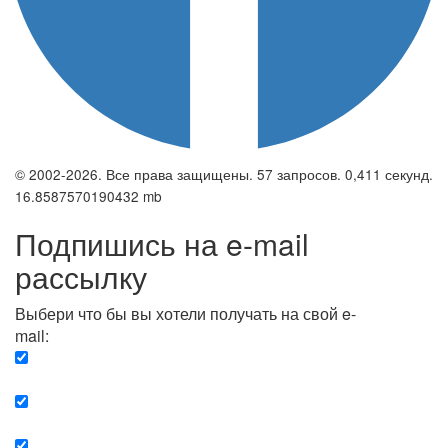
© 2002-2026. Все права защищены. 57 запросов. 0,411 секунд.
16.8587570190432 mb
Подпишись на e-mail
рассылку
Выбери что бы вы хотели получать на свой e-
mail:
Вечерняя. Каждый вечер вы получаете список
сюжетов, о важных и ключевых событиях в мире.
Еженедельная. Вы получаете полную картину о
событиях недели.
Позитив. Вы получается список сюжетов, которые