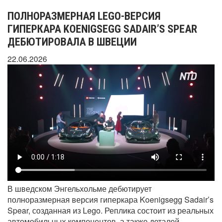
ПОЛНОРАЗМЕРНАЯ LEGO-ВЕРСИЯ
ГИПЕРКАРА KOENIGSEGG SADAIR’S SPEAR
ДЕБЮТИРОВАЛА В ШВЕЦИИ
22.06.2026
В шведском Энгельхольме дебютирует
полноразмерная версия гиперкара Koenigsegg Sadair’s
Spear, созданная из Lego. Реплика состоит из реальных
автомобильных компонентов, а также деталей