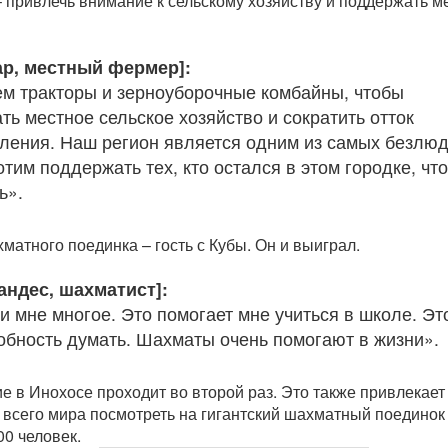
 привлечь внимание к сельскому хозяйству и поддержать м
ар, местный фермер]:
м тракторы и зерноуборочные комбайны, чтобы
ь местное сельское хозяйство и сократить отток
еления. Наш регион является одним из самых безлю
отим поддержать тех, кто остался в этом городке, чт
ь».
матного поединка – гость с Кубы. Он и выиграл.
андес, шахматист]:
 мне многое. Это помогает мне учиться в школе. Эт
обность думать. Шахматы очень помогают в жизни».
е в Инохосе проходит во второй раз. Это также привлекает
о всего мира посмотреть на гигантский шахматный поединок
00 человек.