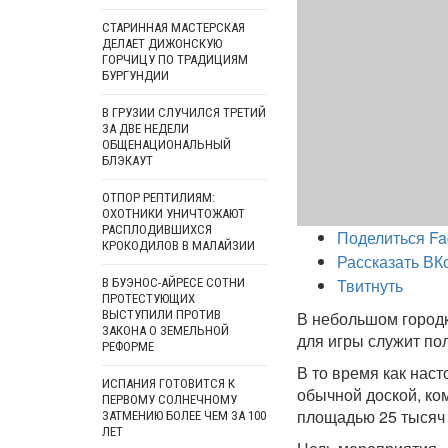
СТАРИННАЯ МАСТЕРСКАЯ
ДЕЛАЕТ ДИЖОНСКУЮ
ГОРЧИЦУ ПО ТРАДИЦИЯМ
БУРГУНДИИ
В ГРУЗИИ СЛУЧИЛСЯ ТРЕТИЙ
ЗА ДВЕ НЕДЕЛИ
ОБЩЕНАЦИОНАЛЬНЫЙ
БЛЭКАУТ
ОТПОР РЕПТИЛИЯМ:
ОХОТНИКИ УНИЧТОЖАЮТ
РАСПЛОДИВШИХСЯ
Поделиться Fa
КРОКОДИЛОВ В МАЛАЙЗИИ
Рассказать ВК
Твитнуть
В БУЭНОС-АЙРЕСЕ СОТНИ
ПРОТЕСТУЮЩИХ
ВЫСТУПИЛИ ПРОТИВ
В небольшом городк
ЗАКОНА О ЗЕМЕЛЬНОЙ
для игры служит по
РЕФОРМЕ
В то время как нас
ИСПАНИЯ ГОТОВИТСЯ К
обычной доской, ко
ПЕРВОМУ СОЛНЕЧНОМУ
площадью 25 тысяч 
ЗАТМЕНИЮ БОЛЕЕ ЧЕМ ЗА 100
ЛЕТ