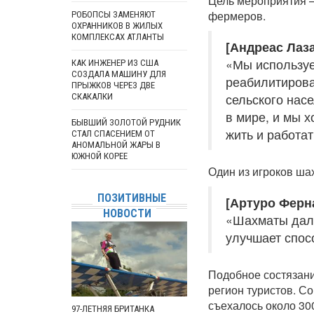
Цель мероприятия –
фермеров.
РОБОПСЫ ЗАМЕНЯЮТ
ОХРАННИКОВ В ЖИЛЫХ
КОМПЛЕКСАХ АТЛАНТЫ
[Андреас Лаз
«Мы используе
КАК ИНЖЕНЕР ИЗ США
СОЗДАЛА МАШИНУ ДЛЯ
реабилитироват
ПРЫЖКОВ ЧЕРЕЗ ДВЕ
сельского нас
СКАКАЛКИ
в мире, и мы х
БЫВШИЙ ЗОЛОТОЙ РУДНИК
жить и работат
СТАЛ СПАСЕНИЕМ ОТ
АНОМАЛЬНОЙ ЖАРЫ В
ЮЖНОЙ КОРЕЕ
Один из игроков шах
ПОЗИТИВНЫЕ
[Артуро Ферн
НОВОСТИ
«Шахматы дали
улучшает спос
Подобное состязани
регион туристов. С
съехалось около 30
97-ЛЕТНЯЯ БРИТАНКА