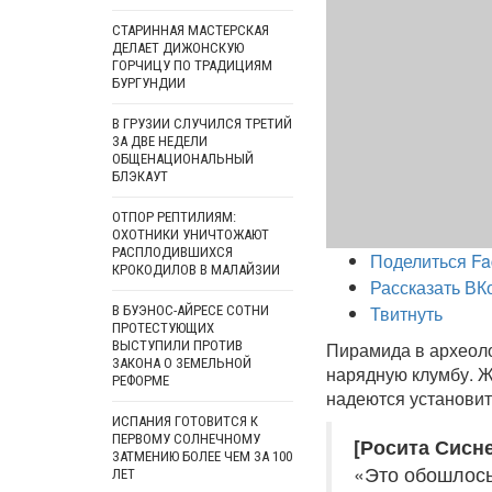
СТАРИННАЯ МАСТЕРСКАЯ
ДЕЛАЕТ ДИЖОНСКУЮ
ГОРЧИЦУ ПО ТРАДИЦИЯМ
БУРГУНДИИ
В ГРУЗИИ СЛУЧИЛСЯ ТРЕТИЙ
ЗА ДВЕ НЕДЕЛИ
ОБЩЕНАЦИОНАЛЬНЫЙ
БЛЭКАУТ
ОТПОР РЕПТИЛИЯМ:
ОХОТНИКИ УНИЧТОЖАЮТ
РАСПЛОДИВШИХСЯ
Поделиться Fa
КРОКОДИЛОВ В МАЛАЙЗИИ
Рассказать ВК
Твитнуть
В БУЭНОС-АЙРЕСЕ СОТНИ
ПРОТЕСТУЮЩИХ
ВЫСТУПИЛИ ПРОТИВ
Пирамида в археоло
ЗАКОНА О ЗЕМЕЛЬНОЙ
нарядную клумбу. Ж
РЕФОРМЕ
надеются установит
ИСПАНИЯ ГОТОВИТСЯ К
ПЕРВОМУ СОЛНЕЧНОМУ
[Росита Сисн
ЗАТМЕНИЮ БОЛЕЕ ЧЕМ ЗА 100
«Это обошлось
ЛЕТ