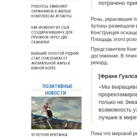
потрачено при
РОБОПСЫ ЗАМЕНЯЮТ
ОХРАННИКОВ В ЖИЛЫХ
КОМПЛЕКСАХ АТЛАНТЫ
Розы, украсившие п
бутоны размещали в
КАК ИНЖЕНЕР ИЗ США
Конструкция оснаще
СОЗДАЛА МАШИНУ ДЛЯ
ПРЫЖКОВ ЧЕРЕЗ ДВЕ
Площадь этого розо
СКАКАЛКИ
Представители Книг
БЫВШИЙ ЗОЛОТОЙ РУДНИК
достижение. В тече
СТАЛ СПАСЕНИЕМ ОТ
рекорд.
АНОМАЛЬНОЙ ЖАРЫ В
ЮЖНОЙ КОРЕЕ
[Франк Гуалса
«Мы выращивае
ПОЗИТИВНЫЕ
НОВОСТИ
прорекламиров
только не Экв
возможность у
лучшие в мире
Пока что мировой р
97-ЛЕТНЯЯ БРИТАНКА