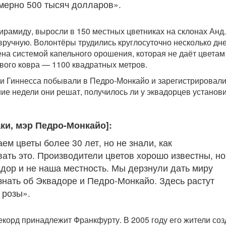
мерно 500 тысяч долларов».
ирамиду, выросли в 150 местных цветниках на склонах Анд.
ручную. Волонтёры трудились круглосуточно несколько дне
на системой капельного орошения, которая не даёт цветам 
вого ковра — 1100 квадратных метров.
и Гиннесса побывали в Педро-Монкайо и зарегистрировал
ние недели они решат, получилось ли у эквадорцев установ
ки, мэр Педро-Монкайо]:
м цветы более 30 лет, но не знали, как
ать это. Производители цветов хорошо известны, но
адор и не наша местность. Мы дерзнули дать миру
знать об Эквадоре и Педро-Монкайо. Здесь растут
 розы».
екорд принадлежит Франкфурту. В 2005 году его жители со