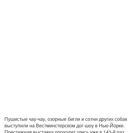
Пушистые чау-чау, озорные бигли и сотни других собак
выступили на Вестминстерском дог-шоу в Нью-Йорке.
Престижная выставка проходит здесь уже в 143-й раз.