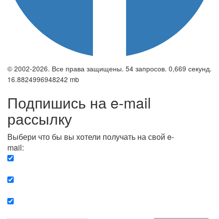
© 2002-2026. Все права защищены. 54 запросов. 0,669 секунд.
16.8824996948242 mb
Подпишись на e-mail
рассылку
Выбери что бы вы хотели получать на свой e-
mail:
Вечерняя. Каждый вечер вы получаете список
сюжетов, о важных и ключевых событиях в мире.
Еженедельная. Вы получаете полную картину о
событиях недели.
Позитив. Вы получается список сюжетов, которые
подарят вам позитивные эмоции и улучшат ваш сон.