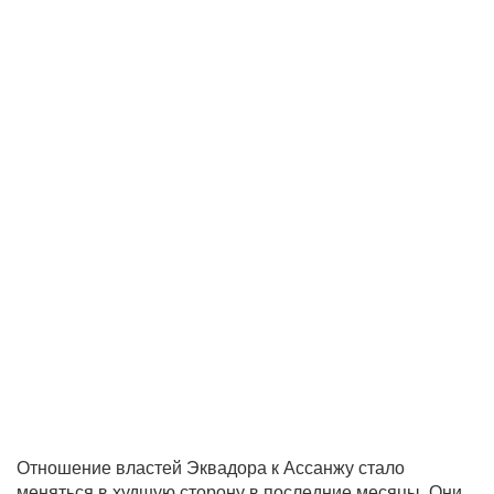
Отношение властей Эквадора к Ассанжу стало
меняться в худшую сторону в последние месяцы. Они